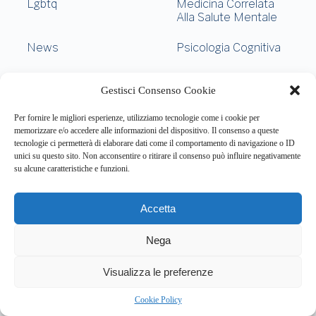
Lgbtq
Medicina Correlata
Alla Salute Mentale
News
Psicologia Cognitiva
Psicologia
Salute Mentale
Gestisci Consenso Cookie
Comportamentale
Per fornire le migliori esperienze, utilizziamo tecnologie come i cookie per
memorizzare e/o accedere alle informazioni del dispositivo. Il consenso a queste
tecnologie ci permetterà di elaborare dati come il comportamento di navigazione o ID
About this website
unici su questo sito. Non acconsentire o ritirare il consenso può influire negativamente
su alcune caratteristiche e funzioni.
Respira.re
ogni giorno trova per te le notizie più importanti su
psicologia e salute mentale.
Accetta
Address:
VIA USODIMARE 3 - 37138 - VERONA (VR)
Nega
E-Mail:
Telefono:
info@respira.re
045-511-7681
3
Visualizza le preferenze
Network:
bullet-network.com
Cookie Policy