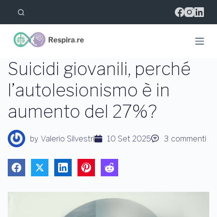
S
a
l
t
a
a
l
Suicidi giovanili, perché
c
o
l’autolesionismo è in
n
t
aumento del 27%?
e
n
u
t
by
Valerio Silvestri
10 Set 2025
3
commenti
o