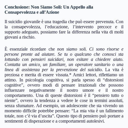
Conclusione: Non Siamo Soli: Un Appello alla
Consapevolezza e all’Azione
Il suicidio giovanile è una tragedia che può essere prevenuta. Con
la consapevolezza, l’educazione, l’intervento precoce e il
supporto adeguato, possiamo fare la differenza nella vita di molti
giovani a rischio.
È essenziale ricordare che
non siamo soli
. Ci sono risorse e
persone pronte ad aiutare. Se tu o qualcuno che conosci sta
lottando con pensieri suicidari, non esitare a chiedere aiuto.
Contatta un amico, un familiare, un operatore sanitario o una
linea di assistenza per la prevenzione del suicidio.
La vita è
preziosa e merita di essere vissuta.* Amici lettori, riflettiamo un
attimo. In psicologia cognitiva, si parla spesso di “distorsioni
cognitive”, ovvero modi di pensare irrazionali che possono
influenzare negativamente il nostro umore e il nostro
comportamento. Una di queste distorsioni è il “pensiero tutto o
niente”, ovvero la tendenza a vedere le cose in termini assoluti,
senza sfumature. Ad esempio, un adolescente che sta vivendo un
momento difficile potrebbe pensare: “La mia vita è un fallimento
totale, non c’è via d’uscita”. Questo tipo di pensiero può portare a
sentimenti di disperazione e a comportamenti autolesivi.