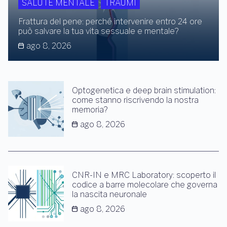
SALUTE MENTALE
TRAUMI
Frattura del pene: perché intervenire entro 24 ore
può salvare la tua vita sessuale e mentale?
ago 8, 2026
Optogenetica e deep brain stimulation:
come stanno riscrivendo la nostra
memoria?
ago 8, 2026
CNR-IN e MRC Laboratory: scoperto il
codice a barre molecolare che governa
la nascita neuronale
ago 8, 2026