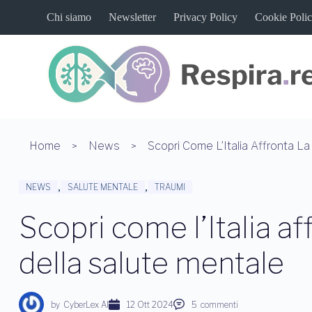
S
Chi siamo
Newsletter
Privacy Policy
Cookie Poli
a
l
t
a
a
l
c
o
n
t
Home
News
e
n
u
,
,
NEWS
SALUTE MENTALE
TRAUMI
t
o
Scopri come l’Italia af
della salute mentale
by
CyberLex AI
12 Ott 2024
5
commenti