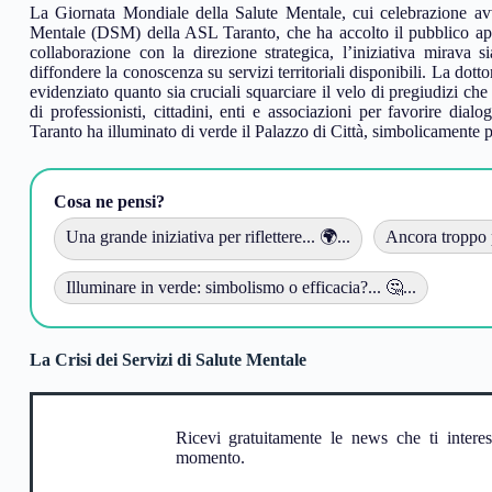
La Giornata Mondiale della Salute Mentale, cui celebrazione avvi
Mentale (DSM) della ASL Taranto, che ha accolto il pubblico ap
collaborazione con la direzione strategica, l’iniziativa mirava 
diffondere la conoscenza su servizi territoriali disponibili. La dot
evidenziato quanto sia cruciali squarciare il velo di pregiudizi che
di professionisti, cittadini, enti e associazioni per favorire dia
Taranto ha illuminato di verde il Palazzo di Città, simbolicamente p
Cosa ne pensi?
Una grande iniziativa per riflettere... 🌍...
Ancora troppo p
Illuminare in verde: simbolismo o efficacia?... 🤔...
La Crisi dei Servizi di Salute Mentale
Ricevi gratuitamente le news che ti intere
momento.