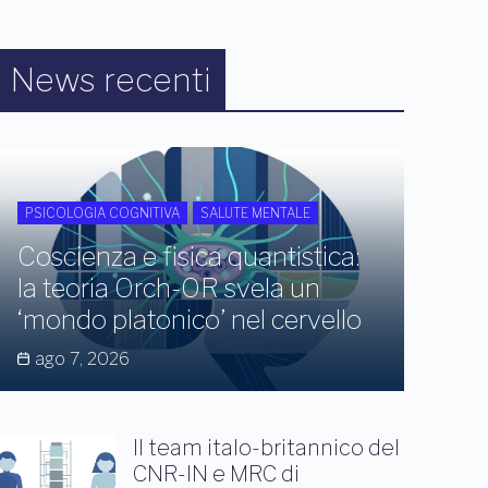
News recenti
PSICOLOGIA COGNITIVA
SALUTE MENTALE
Coscienza e fisica quantistica:
la teoria Orch-OR svela un
‘mondo platonico’ nel cervello
ago 7, 2026
Il team italo-britannico del
CNR-IN e MRC di