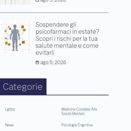
Sospendere gli
psicofarmaci in estate?
Scopri i rischi per la tua
salute mentale e come
evitarli
ago 5, 2026
Categorie
Lgbtq
Medicina Correlata Alla
Salute Mentale
News
Psicologia Cognitiva