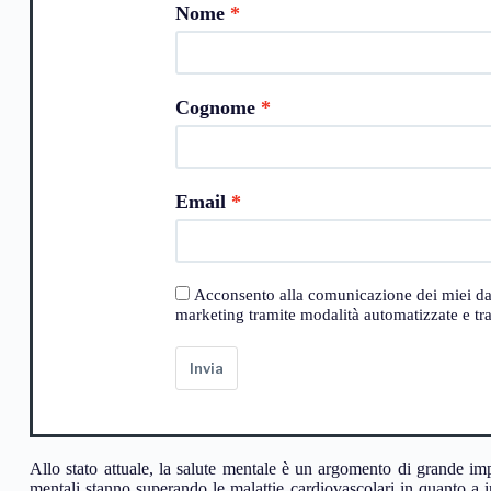
Nome
Cognome
Email
Acconsento alla comunicazione dei miei dati a
marketing tramite modalità automatizzate e trad
Invia
Allo stato attuale, la salute mentale è un argomento di grande impo
mentali stanno superando le malattie cardiovascolari in quanto a i