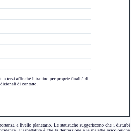
 terzi affinché li trattino per proprie finalità di
izionali di contatto.
rtanza a livello planetario. Le statistiche suggeriscono che i disturbi
ncidenza. L’aspettativa è che la depressione e le malattie psicologiche