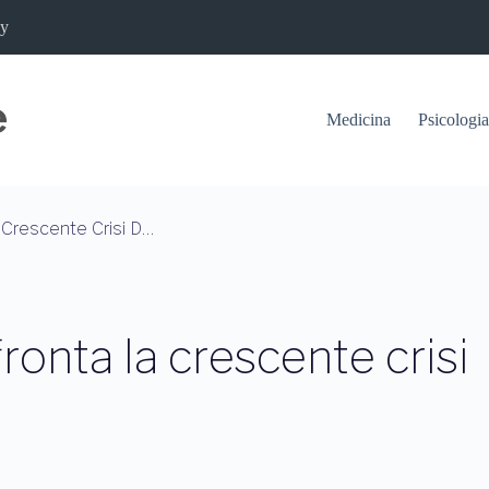
cy
Medicina
Psicologia
Scopri Come L’Italia Affronta La Crescente Crisi Della Salute Mentale
fronta la crescente crisi