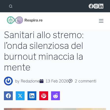
S
a
l
t
a
a
l
Sanitari allo stremo:
c
o
l’onda silenziosa del
n
t
burnout minaccia la
e
n
u
mente
t
o
by
Redazione
13 Feb 2026
2
commenti