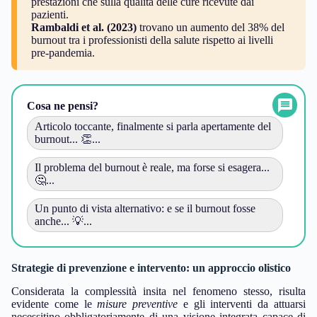
prestazioni che sulla qualità delle cure ricevute dai
pazienti.
Rambaldi et al. (2023)
trovano un aumento del 38% del
burnout tra i professionisti della salute rispetto ai livelli
pre-pandemia.
Cosa ne pensi?
Articolo toccante, finalmente si parla apertamente del
burnout... 👏...
Il problema del burnout è reale, ma forse si esagera...
🤔...
Un punto di vista alternativo: e se il burnout fosse
anche... 💡...
Strategie di prevenzione e intervento: un approccio olistico
Considerata la complessità insita nel fenomeno stesso, risulta
evidente come le
misure preventive
e gli interventi da attuarsi
necessitino obbligatoriamente di una visione integrata capace di