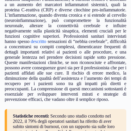
a un aumento dei marcatori infiammatori sistemici, quali la
proteina C-reattiva (CRP) e diverse citochine pro-infiammatorie.
L’infiammazione, quando diventa cronica e si estende al cervello
(neuroinfiammazione), può compromettere la funzionalità
neuronale, alterare la connettività cerebrale e influire
negativamente sulla plasticità sinaptica, elementi cruciali per le
funzioni cognitive superiori. Professionisti sanitari intervistati
hanno spesso
descritto
sensazioni di “nebbia cerebrale”, difficoltà
a concentrarsi su compiti complessi, dimenticanze frequenti di
dettagli importanti relativi ai pazienti o alle procedure, e una
generale lentezza nel prendere decisioni rapide sotto pressione.
Queste manifestazioni cliniche, se non riconosciute e affrontate,
possono avere conseguenze gravi sia per il professionista che per i
pazienti affidati alle sue cure. Il rischio di errore medico, la
diminuzione della qualità dell’assistenza e l’aumento dei tempi di
recupero per i pazienti sono tra gli impatti più diretti e
preoccupanti. La comprensione di questi meccanismi sottostanti è
essenziale per sviluppare interventi mirati e strategie di
prevenzione efficaci, che vadano oltre il semplice riposo.
Statistiche recenti:
Secondo uno studio condotto nel
2022, il 79% degli operatori sanitari ha riferito di aver
subito sintomi di burnout, con un rapporto sia sulle loro