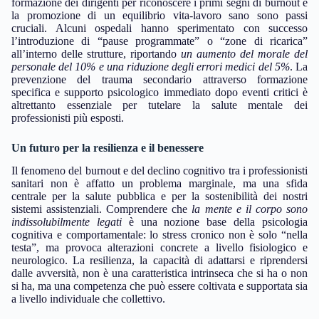
formazione dei dirigenti per riconoscere i primi segni di burnout e
la promozione di un equilibrio vita-lavoro sano sono passi
cruciali. Alcuni ospedali hanno sperimentato con successo
l’introduzione di “pause programmate” o “zone di ricarica”
all’interno delle strutture, riportando
un aumento del morale del
personale del 10% e una riduzione degli errori medici del 5%
. La
prevenzione del trauma secondario attraverso formazione
specifica e supporto psicologico immediato dopo eventi critici è
altrettanto essenziale per tutelare la salute mentale dei
professionisti più esposti.
Un futuro per la resilienza e il benessere
Il fenomeno del burnout e del declino cognitivo tra i professionisti
sanitari non è affatto un problema marginale, ma una sfida
centrale per la salute pubblica e per la sostenibilità dei nostri
sistemi assistenziali. Comprendere che
la mente e il corpo sono
indissolubilmente legati
è una nozione base della psicologia
cognitiva e comportamentale: lo stress cronico non è solo “nella
testa”, ma provoca alterazioni concrete a livello fisiologico e
neurologico. La resilienza, la capacità di adattarsi e riprendersi
dalle avversità, non è una caratteristica intrinseca che si ha o non
si ha, ma una competenza che può essere coltivata e supportata sia
a livello individuale che collettivo.