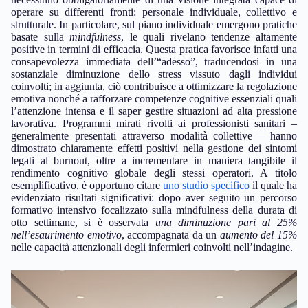
operare su differenti fronti: personale individuale, collettivo e
strutturale. In particolare, sul piano individuale emergono pratiche
basate sulla
mindfulness
, le quali rivelano tendenze altamente
positive in termini di efficacia. Questa pratica favorisce infatti una
consapevolezza immediata dell’“adesso”, traducendosi in una
sostanziale diminuzione dello stress vissuto dagli individui
coinvolti; in aggiunta, ciò contribuisce a ottimizzare la regolazione
emotiva nonché a rafforzare competenze cognitive essenziali quali
l’attenzione intensa e il saper gestire situazioni ad alta pressione
lavorativa. Programmi mirati rivolti ai professionisti sanitari –
generalmente presentati attraverso modalità collettive – hanno
dimostrato chiaramente effetti positivi nella gestione dei sintomi
legati al burnout, oltre a incrementare in maniera tangibile il
rendimento cognitivo globale degli stessi operatori. A titolo
esemplificativo, è opportuno citare
uno studio specifico
il quale ha
evidenziato risultati significativi: dopo aver seguito un percorso
formativo intensivo focalizzato sulla mindfulness della durata di
otto settimane, si è osservata
una diminuzione pari al 25%
nell’esaurimento emotivo
, accompagnata da un
aumento del 15%
nelle capacità attenzionali degli infermieri coinvolti nell’indagine.