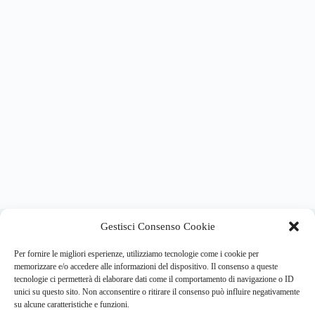
About this website
Gestisci Consenso Cookie
Respira.re
ogni giorno trova per te le notizie più importanti su
psicologia e salute mentale.
Per fornire le migliori esperienze, utilizziamo tecnologie come i cookie per
memorizzare e/o accedere alle informazioni del dispositivo. Il consenso a queste
tecnologie ci permetterà di elaborare dati come il comportamento di navigazione o ID
Address:
unici su questo sito. Non acconsentire o ritirare il consenso può influire negativamente
VIA USODIMARE 3 - 37138 - VERONA (VR)
su alcune caratteristiche e funzioni.