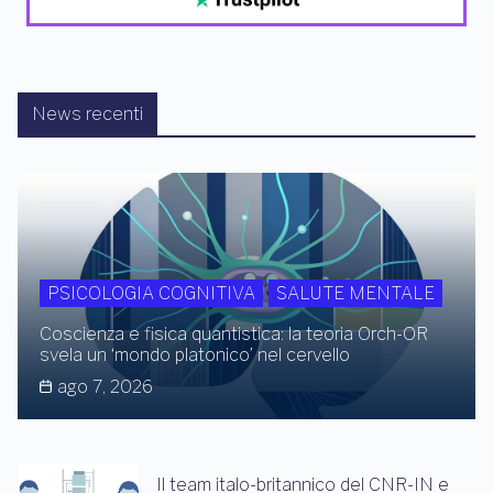
News recenti
PSICOLOGIA COGNITIVA
SALUTE MENTALE
Coscienza e fisica quantistica: la teoria Orch-OR
svela un ‘mondo platonico’ nel cervello
ago 7, 2026
Il team italo-britannico del CNR-IN e