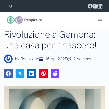
S
a
l
t
a
a
l
Rivoluzione a Gemona:
c
o
una casa per rinascere!
n
t
e
n
by
Redazione
16 Apr 2025
2
commenti
u
t
o