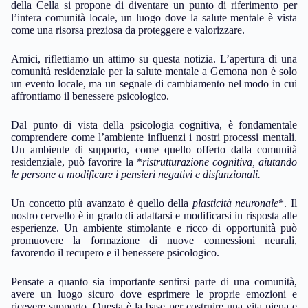
della Cella si propone di diventare un punto di riferimento per
l’intera comunità locale, un luogo dove la salute mentale è vista
come una risorsa preziosa da proteggere e valorizzare.
Amici, riflettiamo un attimo su questa notizia. L’apertura di una
comunità residenziale per la salute mentale a Gemona non è solo
un evento locale, ma un segnale di cambiamento nel modo in cui
affrontiamo il benessere psicologico.
Dal punto di vista della psicologia cognitiva, è fondamentale
comprendere come l’ambiente influenzi i nostri processi mentali.
Un ambiente di supporto, come quello offerto dalla comunità
residenziale, può favorire la *
ristrutturazione cognitiva
, aiutando
le persone a modificare i pensieri negativi e disfunzionali.
Un concetto più avanzato è quello della
plasticità neuronale
*. Il
nostro cervello è in grado di adattarsi e modificarsi in risposta alle
esperienze. Un ambiente stimolante e ricco di opportunità può
promuovere la formazione di nuove connessioni neurali,
favorendo il recupero e il benessere psicologico.
Pensate a quanto sia importante sentirsi parte di una comunità,
avere un luogo sicuro dove esprimere le proprie emozioni e
ricevere supporto. Questa è la base per costruire una vita piena e