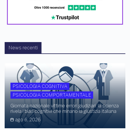
News recenti
PSICOLOGIA COGNITIVA
PSICOLOGIA COMPORTAMENTALE
Giornata nazionale vittime errori giudiziari: la scienza
rivela i bias cognitivi che minano la giustizia italiana
ago 6, 2026