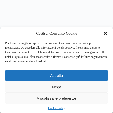
About this website
Gestisci Consenso Cookie
Respira.re
ogni giorno trova per te le notizie più importanti su
psicologia e salute mentale.
Per fornire le migliori esperienze, utilizziamo tecnologie come i cookie per
memorizzare e/o accedere alle informazioni del dispositivo. Il consenso a queste
tecnologie ci permetterà di elaborare dati come il comportamento di navigazione o ID
Address:
unici su questo sito. Non acconsentire o ritirare il consenso può influire negativamente
VIA USODIMARE 3 - 37138 - VERONA (VR)
su alcune caratteristiche e funzioni.
E-Mail:
Telefono:
info@respira.re
045-511-7681
Accetta
Network:
bullet-network.com
Nega
2
Visualizza le preferenze
Chi siamo
Newsletter
Privacy Policy
Cookie Policy
Bullet - Dynamic Solutions Srl P.IVA 02954300238 – REA
Cookie Policy
297983 Copyright © 2026