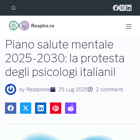
S
a
l
t
a
a
l
Piano salute mentale
c
o
2025-2030: la protesta
n
t
degli psicologi italiani!
e
n
u
t
by
Redazione
29 Lug 2025
2
commenti
o