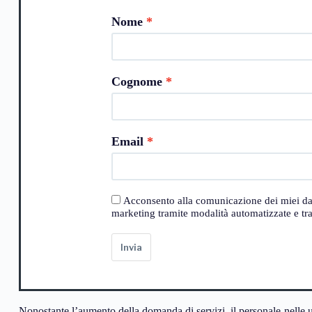
Nome
Cognome
Email
Acconsento alla comunicazione dei miei dati a
marketing tramite modalità automatizzate e trad
Invia
Nonostante l’aumento della domanda di servizi, il personale nelle 