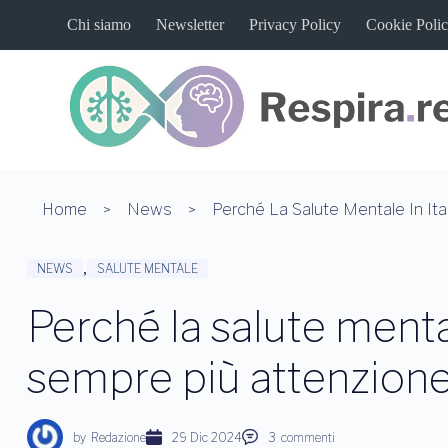
S
Chi siamo
Newsletter
Privacy Policy
Cookie Poli
a
l
t
a
a
l
c
o
n
t
Home
News
e
n
u
,
NEWS
SALUTE MENTALE
t
o
Perché la salute mental
sempre più attenzion
by
Redazione
29 Dic 2024
3
commenti