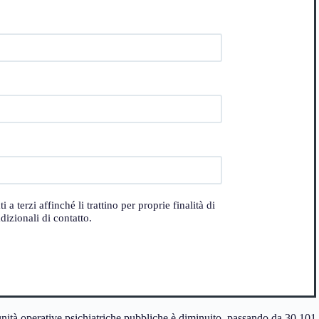
 terzi affinché li trattino per proprie finalità di
izionali di contatto.
unità operative psichiatriche pubbliche è diminuito, passando da 30.101