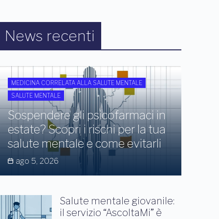
News recenti
MEDICINA CORRELATA ALLA SALUTE MENTALE
SALUTE MENTALE
Sospendere gli psicofarmaci in
estate? Scopri i rischi per la tua
salute mentale e come evitarli
ago 5, 2026
Salute mentale giovanile:
il servizio “AscoltaMi” è