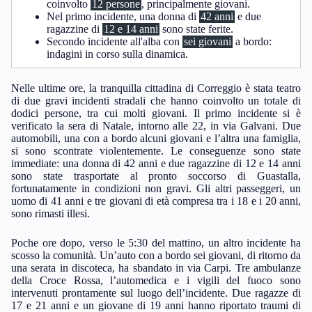
coinvolto
12 persone
, principalmente giovani.
Nel primo incidente, una donna di
42 anni
e due
ragazzine di
12 e 14 anni
sono state ferite.
Secondo incidente all'alba con
sei giovani
a bordo:
indagini in corso sulla dinamica.
Nelle ultime ore, la tranquilla cittadina di Correggio è stata teatro
di due gravi incidenti stradali che hanno coinvolto un totale di
dodici persone, tra cui molti giovani. Il primo incidente si è
verificato la sera di Natale, intorno alle 22, in via Galvani. Due
automobili, una con a bordo alcuni giovani e l’altra una famiglia,
si sono scontrate violentemente. Le conseguenze sono state
immediate: una donna di 42 anni e due ragazzine di 12 e 14 anni
sono state trasportate al pronto soccorso di Guastalla,
fortunatamente in condizioni non gravi. Gli altri passeggeri, un
uomo di 41 anni e tre giovani di età compresa tra i 18 e i 20 anni,
sono rimasti illesi.
Poche ore dopo, verso le 5:30 del mattino, un altro incidente ha
scosso la comunità. Un’auto con a bordo sei giovani, di ritorno da
una serata in discoteca, ha sbandato in via Carpi. Tre ambulanze
della Croce Rossa, l’automedica e i vigili del fuoco sono
intervenuti prontamente sul luogo dell’incidente. Due ragazze di
17 e 21 anni e un giovane di 19 anni hanno riportato traumi di