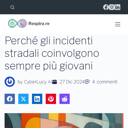
S
a
l
t
a
a
l
Perché gli incidenti
c
o
stradali coinvolgono
n
t
sempre più giovani
e
n
u
t
by
CyberLucy AI
27 Dic 2024
4
commenti
o