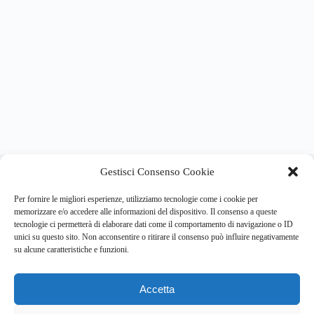
About this website
Gestisci Consenso Cookie
Respira.re
ogni giorno trova per te le notizie più importanti su
psicologia e salute mentale.
Per fornire le migliori esperienze, utilizziamo tecnologie come i cookie per
memorizzare e/o accedere alle informazioni del dispositivo. Il consenso a queste
tecnologie ci permetterà di elaborare dati come il comportamento di navigazione o ID
Address:
unici su questo sito. Non acconsentire o ritirare il consenso può influire negativamente
VIA USODIMARE 3 - 37138 - VERONA (VR)
su alcune caratteristiche e funzioni.
E-Mail:
Telefono:
info@respira.re
045-511-7681
Accetta
Network:
bullet-network.com