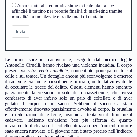
Acconsento alla comunicazione dei miei dati a terzi
affinché li trattino per proprie finalità di marketing tramite
modalità automatizzate e tradizionali di contatto.
Invia
Le prime ispezioni cadaveriche, eseguite dal medico legale
Antonello Cirnelli, hanno rivelato una violenza inaudita. Il corpo
presentava
oltre venti coltellate
, concentrate principalmente sul
collo e sul torace. Un dettaglio ancora più sconvolgente è emerso:
il cadavere era anche parzialmente bruciato, un tentativo evidente
di occultare le tracce del delitto. Questi elementi hanno smentito
parzialmente la versione iniziale del diciassettenne, che aveva
confessato di aver inferto solo un paio di coltellate e di aver
gettato il corpo in un sacco. Sebbene il sacco sia stato
effettivamente ritrovato parzialmente avvolto al corpo, la brutalità
e la reiterazione delle ferite, insieme al tentativo di bruciare il
cadavere, indicano un’azione ben più efferata di quanto
inizialmente dichiarato. Il coltello utilizzato per l’omicidio non è
stato ancora ritrovato, e il giovane non è stato preciso nell’indicare
il luogo esatto in cui lo avrebbe gettato.