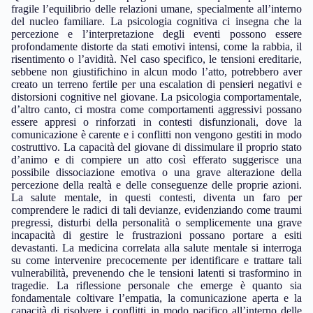
fragile l’equilibrio delle relazioni umane, specialmente all’interno
del nucleo familiare. La psicologia cognitiva ci insegna che la
percezione e l’interpretazione degli eventi possono essere
profondamente distorte da stati emotivi intensi, come la rabbia, il
risentimento o l’avidità. Nel caso specifico, le tensioni ereditarie,
sebbene non giustifichino in alcun modo l’atto, potrebbero aver
creato un terreno fertile per una escalation di pensieri negativi e
distorsioni cognitive nel giovane. La psicologia comportamentale,
d’altro canto, ci mostra come comportamenti aggressivi possano
essere appresi o rinforzati in contesti disfunzionali, dove la
comunicazione è carente e i conflitti non vengono gestiti in modo
costruttivo. La capacità del giovane di dissimulare il proprio stato
d’animo e di compiere un atto così efferato suggerisce una
possibile dissociazione emotiva o una grave alterazione della
percezione della realtà e delle conseguenze delle proprie azioni.
La salute mentale, in questi contesti, diventa un faro per
comprendere le radici di tali devianze, evidenziando come traumi
pregressi, disturbi della personalità o semplicemente una grave
incapacità di gestire le frustrazioni possano portare a esiti
devastanti. La medicina correlata alla salute mentale si interroga
su come intervenire precocemente per identificare e trattare tali
vulnerabilità, prevenendo che le tensioni latenti si trasformino in
tragedie. La riflessione personale che emerge è quanto sia
fondamentale coltivare l’empatia, la comunicazione aperta e la
capacità di risolvere i conflitti in modo pacifico all’interno delle