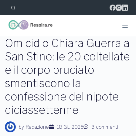
S
a
l
t
a
a
l
Omicidio Chiara Guerra a
c
o
San Stino: le 20 coltellate
n
t
e il corpo bruciato
e
n
u
smentiscono la
t
o
confessione del nipote
diciassettenne
by
Redazione
18 Giu 2026
3
commenti