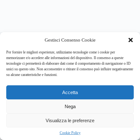
About this website
Gestisci Consenso Cookie
Respira.re
ogni giorno trova per te le notizie più importanti su
psicologia e salute mentale.
Per fornire le migliori esperienze, utilizziamo tecnologie come i cookie per
memorizzare e/o accedere alle informazioni del dispositivo. Il consenso a queste
tecnologie ci permetterà di elaborare dati come il comportamento di navigazione o ID
Address:
unici su questo sito. Non acconsentire o ritirare il consenso può influire negativamente
VIA USODIMARE 3 - 37138 - VERONA (VR)
su alcune caratteristiche e funzioni.
E-Mail:
Telefono:
info@respira.re
045-511-7681
Accetta
Network:
bullet-network.com
Nega
3
Visualizza le preferenze
Chi siamo
Newsletter
Privacy Policy
Cookie Policy
Bullet - Dynamic Solutions Srl P.IVA 02954300238 – REA
Cookie Policy
297983 Copyright © 2026