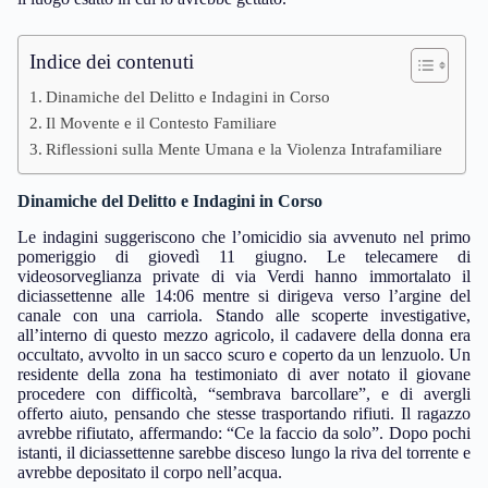
Indice dei contenuti
Dinamiche del Delitto e Indagini in Corso
Il Movente e il Contesto Familiare
Riflessioni sulla Mente Umana e la Violenza Intrafamiliare
Dinamiche del Delitto e Indagini in Corso
Le indagini suggeriscono che l’omicidio sia avvenuto nel primo
pomeriggio di giovedì 11 giugno. Le telecamere di
videosorveglianza private di via Verdi hanno immortalato il
diciassettenne alle 14:06 mentre si dirigeva verso l’argine del
canale con una carriola. Stando alle scoperte investigative,
all’interno di questo mezzo agricolo, il cadavere della donna era
occultato, avvolto in un sacco scuro e coperto da un lenzuolo. Un
residente della zona ha testimoniato di aver notato il giovane
procedere con difficoltà, “sembrava barcollare”, e di avergli
offerto aiuto, pensando che stesse trasportando rifiuti. Il ragazzo
avrebbe rifiutato, affermando: “Ce la faccio da solo”. Dopo pochi
istanti, il diciassettenne sarebbe disceso lungo la riva del torrente e
avrebbe depositato il corpo nell’acqua.