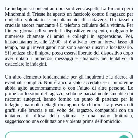
Le indagini si concentrano ora su diversi aspetti. La Procura per i
Minorenni di Trieste ha aperto un fascicolo contro il ragazzo per
omicidio volontario e occultamento di cadavere. Un tassello
cruciale ancora mancante è il telefono cellulare della vittima. Per
l’intera giornata di venerdì, il dispositivo era spento, malgrado le
numerose chiamate di amici e colleghi in apprensione. Poi,
inaspettatamente, alle 22:00, si è attivato per un breve lasso di
tempo, ma gli investigatori non sono ancora riusciti a localizzarlo.
Si ipotizza che il nipote possa essersi liberato del dispositivo dopo
aver notato i numerosi messaggi e chiamate, nel tentativo di
ostacolare le indagini.
Un altro elemento fondamentale per gli inquirenti è la ricerca di
eventuali complici. Non è ancora stato accertato se il minorenne
abbia agito autonomamente o con l’aiuto di altre persone. Le
prime confessioni del ragazzo, sebbene parzialmente smentite dai
riscontri autoptici, hanno fornito un punto di partenza per le
indagini, ma molti dettagli rimangono da chiarire. La presenza di
graffi sulle braccia e sul volto del ragazzo, compatibili con un
tentativo di difesa della vittima, e una mano fratturata,
suggeriscono una colluttazione violenta prima dell’omicidio.