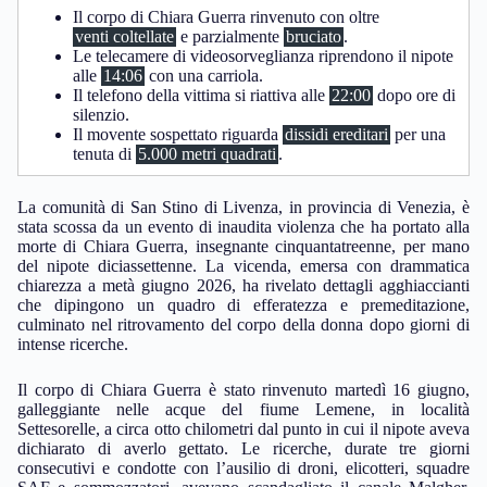
Il corpo di Chiara Guerra rinvenuto con oltre
venti coltellate
e parzialmente
bruciato
.
Le telecamere di videosorveglianza riprendono il nipote
alle
14:06
con una carriola.
Il telefono della vittima si riattiva alle
22:00
dopo ore di
silenzio.
Il movente sospettato riguarda
dissidi ereditari
per una
tenuta di
5.000 metri quadrati
.
La comunità di San Stino di Livenza, in provincia di Venezia, è
stata scossa da un evento di inaudita violenza che ha portato alla
morte di Chiara Guerra, insegnante cinquantatreenne, per mano
del nipote diciassettenne. La vicenda, emersa con drammatica
chiarezza a metà giugno 2026, ha rivelato dettagli agghiaccianti
che dipingono un quadro di efferatezza e premeditazione,
culminato nel ritrovamento del corpo della donna dopo giorni di
intense ricerche.
Il corpo di Chiara Guerra è stato rinvenuto martedì 16 giugno,
galleggiante nelle acque del fiume Lemene, in località
Settesorelle, a circa otto chilometri dal punto in cui il nipote aveva
dichiarato di averlo gettato. Le ricerche, durate tre giorni
consecutivi e condotte con l’ausilio di droni, elicotteri, squadre