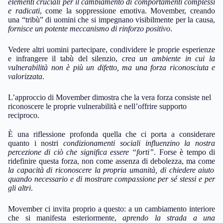
elementi cruciali per il cambiamento di comportamenti complessi
e radicati
, come la soppressione emotiva. Movember, creando
una “tribù” di uomini che si impegnano visibilmente per la causa,
fornisce un potente meccanismo di rinforzo positivo
.
Vedere altri uomini partecipare, condividere le proprie esperienze
e infrangere il tabù del silenzio,
crea un ambiente in cui la
vulnerabilità non è più un difetto, ma una forza riconosciuta e
valorizzata
.
L’approccio di Movember dimostra che la vera forza consiste nel
riconoscere le proprie vulnerabilità e nell’offrire supporto
reciproco.
È una riflessione profonda quella che ci porta a considerare
quanto i nostri
condizionamenti sociali influenzino la nostra
percezione di ciò che significa essere “forti”
. Forse è tempo di
ridefinire questa forza, non come assenza di debolezza, ma come
la capacità di riconoscere la propria umanità, di chiedere aiuto
quando necessario e di mostrare compassione per sé stessi e per
gli altri
.
Movember ci invita proprio a questo: a un cambiamento interiore
che si manifesta esteriormente,
aprendo la strada a una