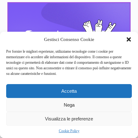
Gestisci Consenso Cookie
Per fornire le migliori esperienze, utilizziamo tecnologie come i cookie per
memorizzare e/o accedere alle informazioni del dispositivo. Il consenso a queste
tecnologie ci permetterà di elaborare dati come il comportamento di navigazione o ID
Ti andrebbe di fare due chiacchiere
unici su questo sito. Non acconsentire o ritirare il consenso può influire negativamente
con un (o una) terapeuta?
su alcune caratteristiche e funzioni.
Capita a tutti, ogni tanto, di sentire il bisogno di parlare con
qualcuno capace di ascoltare quello che abbiamo da dire
Accetta
senza esprimere un giudizio.
Nega
Con Serenis potresti provarci e vedere come va: il primo
colloquio è
gratuito
e, se poi vorrai lasciar perdere, potrai
5
Visualizza le preferenze
farlo in
qualsiasi momento.
Cookie Policy
Trova uno psicologo