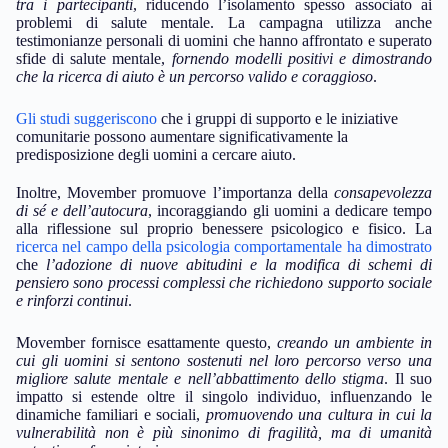
tra i partecipanti
, riducendo l’isolamento spesso associato ai
problemi di salute mentale. La campagna utilizza anche
testimonianze personali di uomini che hanno affrontato e superato
sfide di salute mentale,
fornendo modelli positivi e dimostrando
che la ricerca di aiuto è un percorso valido e coraggioso
.
Gli studi suggeriscono
che i gruppi di supporto e le iniziative
comunitarie possono aumentare significativamente la
predisposizione degli uomini a cercare aiuto.
Inoltre, Movember promuove l’importanza della
consapevolezza
di sé e dell’autocura
, incoraggiando gli uomini a dedicare tempo
alla riflessione sul proprio benessere psicologico e fisico. La
ricerca nel campo della psicologia comportamentale ha dimostrato
che
l’adozione di nuove abitudini e la modifica di schemi di
pensiero sono processi complessi che richiedono supporto sociale
e rinforzi continui
.
Movember fornisce esattamente questo,
creando un ambiente in
cui gli uomini si sentono sostenuti nel loro percorso verso una
migliore salute mentale e nell’abbattimento dello stigma
. Il suo
impatto si estende oltre il singolo individuo, influenzando le
dinamiche familiari e sociali,
promuovendo una cultura in cui la
vulnerabilità non è più sinonimo di fragilità, ma di umanità