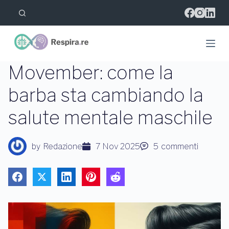
S
a
l
t
a
a
l
Movember: come la
c
o
barba sta cambiando la
n
t
salute mentale maschile
e
n
u
t
by
Redazione
7 Nov 2025
5
commenti
o