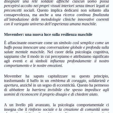
disegnare una rete solidale affinché ciascun uomo possa
percepirsi accolto nei propri vissuti interiori senza timori legati ai
preconcetti sociali
. Questo implica dedicarsi non soltanto alla
consapevolezza, ma anche a una
ricerca continua finalizzata
all’introduzione delle metodologie cliniche innovative coerenti
con il variegato universo dell’esperienza umana maschile.
Movember: una nuova luce sulla resilienza maschile
È affascinante osservare come un
simbolo così semplice come un
baffo possa innescare una conversazione globale e profonda sulla
salute mentale maschile
. Nel cuore della psicologia cognitiva,
sappiamo che il modo in cui percepiamo e attribuiamo significato
agli eventi e ai simboli
influenza profondamente il nostro
comportamento e le nostre emozioni
.
Movember ha saputo capitalizzare su questo principio,
trasformando il baffo in un
emblema di coraggio, solidarietà e
apertura
, anziché in un segno di eccentricità. Questo ha permesso
di
abbattere la barriera invisibile che spesso impedisce agli
uomini di riconoscere il proprio disagio e di chiedere aiuto
.
A un livello più avanzato, la psicologia comportamentale ci
insegna che il
rinforzo sociale e la creazione di comunità sono