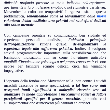
difficoltà profonda presente in molti individui nell’esprimere
apertamente il loro malessere emotivo o nel richiedere assistenza.
Movember ha colto con tempestività l’urgenza insita in questa
problematica,
sottolineando come la salvaguardia dalla
morte
volontaria debba costituire una priorità nei suoi sforzi dedicati
alla salute mentale.
Con campagne orientate su comunicazioni ben studiate ed
esperienze personali condivise,
l’obiettivo principale
dell’organizzazione rimane quello: de-stigmatizzare le
esperienze legate alla sofferenza psichica.
Inoltre, si svolgono
attività programmatiche improntate sulla sensibilizzazione che
forniscono indicazioni utili su come
individuare indicatori
tangibili d’inquietudine psicologica nei propri conoscenti;
ci sono
risorse per facilitare scambi delicati circa tali tematiche
impegnative.
L’operato della fondazione Movember nella lotta contro i suicidi
maschili trascende le mere speculazioni;
a tal fine sono stati
assegnati fondi significativi a molteplici ricerche tese ad
analizzare in modo approfondito i meccanismi sottesi ai fattori
precipitanti specifici per il genere maschile,
portando così
all’implementazione d’interventi più calibrati ed efficaci.