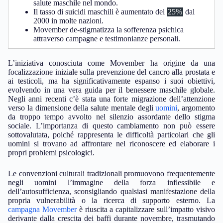
salute maschile nel mondo.
Il tasso di suicidi maschili è aumentato del
25%
dal
2000 in molte nazioni.
Movember de-stigmatizza la sofferenza psichica
attraverso campagne e testimonianze personali.
L’iniziativa conosciuta come Movember ha origine da una
focalizzazione iniziale sulla prevenzione del cancro alla prostata e
ai testicoli, ma ha significativamente espanso i suoi obiettivi,
evolvendo in una vera guida per il benessere maschile globale.
Negli anni recenti c’è stata una forte migrazione dell’attenzione
verso la dimensione della salute mentale degli
uomini
, argomento
da troppo tempo avvolto nel silenzio assordante dello stigma
sociale. L’importanza di questo cambiamento non può essere
sottovalutata, poiché rappresenta le difficoltà particolari che gli
uomini si trovano ad affrontare nel riconoscere ed elaborare i
propri problemi psicologici.
Le convenzioni culturali tradizionali promuovono frequentemente
negli uomini l’immagine della forza inflessibile e
dell’autosufficienza, sconsigliando qualsiasi manifestazione della
propria vulnerabilità o la ricerca di supporto esterno. La
campagna Movember
è riuscita a capitalizzare sull’impatto visivo
derivante dalla crescita dei baffi durante novembre, trasmutando