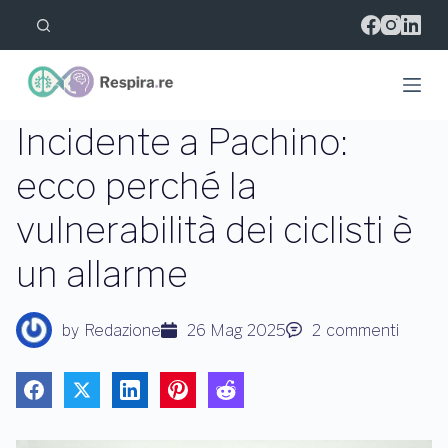
S
a
l
t
a
a
l
Incidente a Pachino:
c
o
ecco perché la
n
t
vulnerabilità dei ciclisti è
e
n
u
un allarme
t
o
by
Redazione
26 Mag 2025
2
commenti