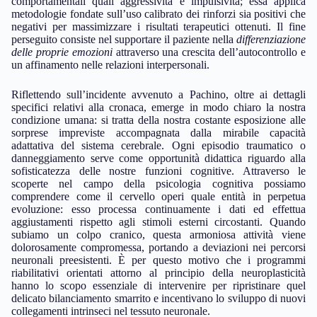
comportamentali quali aggressività e impulsività; essa applica
metodologie fondate sull’uso calibrato dei rinforzi sia positivi che
negativi per massimizzare i risultati terapeutici ottenuti. Il fine
perseguito consiste nel supportare il paziente nella
differenziazione
delle proprie emozioni
attraverso una crescita dell’autocontrollo e
un affinamento nelle relazioni interpersonali.
Riflettendo sull’incidente avvenuto a Pachino, oltre ai dettagli
specifici relativi alla cronaca, emerge in modo chiaro la nostra
condizione umana: si tratta della nostra costante esposizione alle
sorprese impreviste accompagnata dalla mirabile capacità
adattativa del sistema cerebrale. Ogni episodio traumatico o
danneggiamento serve come opportunità didattica riguardo alla
sofisticatezza delle nostre funzioni cognitive. Attraverso le
scoperte nel campo della psicologia cognitiva possiamo
comprendere come il cervello operi quale entità in perpetua
evoluzione: esso processa continuamente i dati ed effettua
aggiustamenti rispetto agli stimoli esterni circostanti. Quando
subiamo un colpo cranico, questa armoniosa attività viene
dolorosamente compromessa, portando a deviazioni nei percorsi
neuronali preesistenti. È per questo motivo che i programmi
riabilitativi orientati attorno al principio della neuroplasticità
hanno lo scopo essenziale di intervenire per ripristinare quel
delicato bilanciamento smarrito e incentivano lo sviluppo di nuovi
collegamenti intrinseci nel tessuto neuronale.