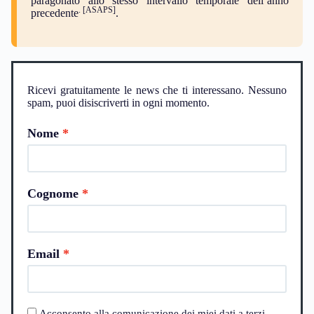
paragonato allo stesso intervallo temporale dell’anno
. [ASAPS]
precedente
.
Ricevi gratuitamente le news che ti interessano. Nessuno
spam, puoi disiscriverti in ogni momento.
Nome
Cognome
Email
Acconsento alla comunicazione dei miei dati a terzi