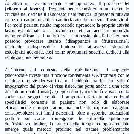
collettiva nel tessuto sociale contemporaneo. Il processo del
{ritorno al lavoro}
, frequentemente considerato un elemento
cruciale nel definire il {successo riabilitativo}, si presenta tuttavia
come un cammino arduo caratterizzato da notevoli frustrazioni.
Per molti pazienti risulta impossibile riprendere la propria attività
lavorativa abituale o si trovano costretti ad accettare impieghi
meno gratificanti dal punto di vista professionale. Tali esperienze
possono provocare intenso {disappunto} e {frustrazione},
rendendo indispensabile l’intervento attraverso strumenti
psicologici adeguati, così come programmi specifici dedicati alla
reintegrazione lavorativa.
All’interno del contesto della riabilitazione, il supporto
psicosociale riveste una funzione fondamentale. Affrontarsi con le
ricadute emotive derivanti da un incidente cranico non solo è
impegnativo dal punto di vista fisico, ma porta anche a una serie
di sintomi quali {ansia}, {depressione}, irritabilità e isolamento
sociale nei soggetti colpiti. Il supporto offerto tramite colloqui
specialistici consente ai pazienti non solo di elaborare
efficacemente i propri traumi, ma anche di acquisire maggiore
consapevolezza sui limiti personali, oltre a scoprire indicazioni
pratiche su come fronteggiare le difficoltà quotidiane
dell’esistenza. Inoltre, la pratica della terapia comportamentale
emerge quale metodo proficuo nel trattare problematiche