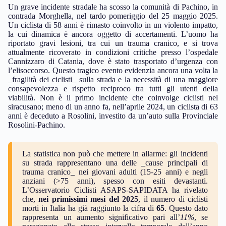
Un grave incidente stradale ha scosso la comunità di Pachino, in
contrada Morghella, nel tardo pomeriggio del 25 maggio 2025.
Un ciclista di 58 anni è rimasto coinvolto in un violento impatto,
la cui dinamica è ancora oggetto di accertamenti. L’uomo ha
riportato gravi lesioni, tra cui un trauma cranico, e si trova
attualmente ricoverato in condizioni critiche presso l’ospedale
Cannizzaro di Catania, dove è stato trasportato d’urgenza con
l’elisoccorso. Questo tragico evento evidenzia ancora una volta la
_fragilità dei ciclisti_ sulla strada e la necessità di una maggiore
consapevolezza e rispetto reciproco tra tutti gli utenti della
viabilità. Non è il primo incidente che coinvolge ciclisti nel
siracusano; meno di un anno fa, nell’aprile 2024, un ciclista di 63
anni è deceduto a Rosolini, investito da un’auto sulla Provinciale
Rosolini-Pachino.
La statistica non può che mettere in allarme: gli incidenti
su strada rappresentano una delle _cause principali di
trauma cranico_ nei giovani adulti (15-25 anni) e negli
anziani (>75 anni), spesso con esiti devastanti.
L’Osservatorio Ciclisti ASAPS-SAPIDATA ha rivelato
che,
nei primissimi mesi del 2025
, il numero di ciclisti
morti in Italia ha già raggiunto la cifra di
65
. Questo dato
rappresenta un aumento significativo pari all’
11%
, se