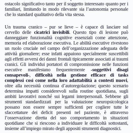
ostacolo significativo tanto per il soggetto interessato quanto per i
familiari, limitando in modo rilevante sia l’autonomia personale
che lo standard qualitativo della vita stessa.
Un trauma cranico – pur se lieve – è capace di lasciare sul
cervello delle
cicatrici invisibili
. Questo tipo di lesione può
danneggiare funzionalità cognitive essenziali come attenzione,
memoria ed elaborazione esecutiva. Le abilità esecutive rivestono
un ruolo cruciale nel campo dell’organizzazione adeguata delle
attività giornaliere; esse infatti appaiono specialmente suscettibili
agli effetti avversi dei danni frontali tipicamente associati ai traumi
cranici. Gli individui portatori di compromissione nelle funzioni
esecutive manifestano frequentemente
-soggettivi disagi
consapevoli-
,
difficoltà nella gestione efficace di tasks
complessi così come nella loro adattabilità a contesti nuovi
,
oltre alla necessità continua d’autoregolazione; questo scenario
determina impatti considerevoli sulla routine quotidiana, sugli
ambiti lavorativi nonché sui legami interpersonali. Sebbene gli
strumenti standardizzati per la valutazione neuropsicologica
possano non essere sempre sufficienti per cogliere tutte le
sfaccettature dei deficit presenti nel paziente, è attraverso
l’osservazione diretta del suo comportamento in situazioni
quotidiane che si riescono a individuare le difficoltà sottostanti,
insieme all’impiego mirato degli appositi strumenti diagnostici.