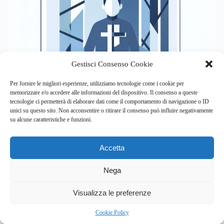
Gestisci Consenso Cookie
Per fornire le migliori esperienze, utilizziamo tecnologie come i cookie per
memorizzare e/o accedere alle informazioni del dispositivo. Il consenso a queste
tecnologie ci permetterà di elaborare dati come il comportamento di navigazione o ID
NEWS
SALUTE MENTALE
unici su questo sito. Non acconsentire o ritirare il consenso può influire negativamente
su alcune caratteristiche e funzioni.
Don Antonio Mazzi: la sua “sana follia” ha rivoluzionato il
welfare educativo?
Accetta
By
Eleonora Mancini
Nega
il 31 luglio 2026 è scomparso don antonio mazzi,
2
Visualizza le preferenze
fondatore…
Cookie Policy