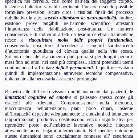
specifica nel cervello, così come dall’età del soggetto colpito,
insieme ad ulteriori variabili pertinenti. Pur non essendo possibile
formulare previsioni sicure circa i risultati finali del processo
riabilitativo in atto,
suscita ottimismo la neuroplasticità.
Inoltre,
esistono prove tangibili nell’ambito scientifico attestanti
l’importanza della riabilitazione post-trauma. Un numero
considerevole di individui affetti da lesioni cerebrali traumatiche
riesce a
riacquistare molte delle proprie funzionalità
,
consentendo così loro d’accedere a standard soddisfacenti
d’autonomia quotidiana ed elevata qualità nella vita stessa.
Soltanto che tale risanamento può protrarsi per lunghi periodi:
mesi fino ad anni; nei casi più complessi, alcuni potenziali utenti
continuano ad affrontare
deficit permanenti.
I quali necessitano
quindi di implementazione attraverso tecniche compensative,
unitamente alla necessaria assistenza prolungata.
Rispetto alle difficoltà vissute quotidianamente dai pazienti,
le
limitazioni cognitive ed emotive
si palesano spesso come gli
ostacoli più rilevanti. Compromissione nella memoria,
inaccuratezza nell’attenzione, piani poco chiari, insieme
all’incapacità di gestire adeguatamente le emozioni ed intrattenere
rapporti sociali produttivi, costituiscono vincoli significativi per
riprendere posto nell’ambiente lavorativo nonché integrare
attivamente nuovi legami interpersonali. Nel mentre, entrambe
queste dimensioni sono crucialmente connesse all’ esperienza