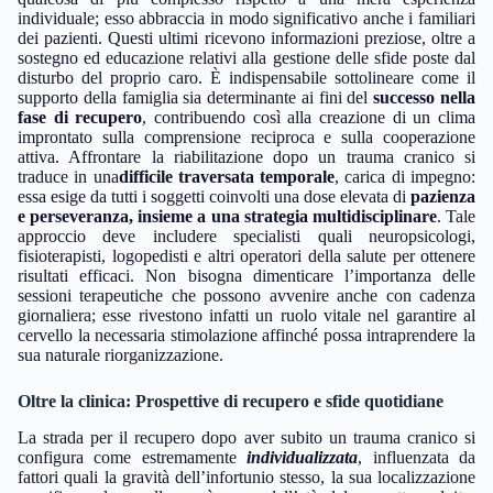
individuale; esso abbraccia in modo significativo anche i familiari
dei pazienti. Questi ultimi ricevono informazioni preziose, oltre a
sostegno ed educazione relativi alla gestione delle sfide poste dal
disturbo del proprio caro. È indispensabile sottolineare come il
supporto della famiglia sia determinante ai fini del
successo nella
fase di recupero
, contribuendo così alla creazione di un clima
improntato sulla comprensione reciproca e sulla cooperazione
attiva. Affrontare la riabilitazione dopo un trauma cranico si
traduce in una
difficile traversata temporale
, carica di impegno:
essa esige da tutti i soggetti coinvolti una dose elevata di
pazienza
e perseveranza, insieme a una strategia multidisciplinare
. Tale
approccio deve includere specialisti quali neuropsicologi,
fisioterapisti, logopedisti e altri operatori della salute per ottenere
risultati efficaci. Non bisogna dimenticare l’importanza delle
sessioni terapeutiche che possono avvenire anche con cadenza
giornaliera; esse rivestono infatti un ruolo vitale nel garantire al
cervello la necessaria stimolazione affinché possa intraprendere la
sua naturale riorganizzazione.
Oltre la clinica: Prospettive di recupero e sfide quotidiane
La strada per il recupero dopo aver subito un trauma cranico si
configura come estremamente
individualizzata
, influenzata da
fattori quali la gravità dell’infortunio stesso, la sua localizzazione