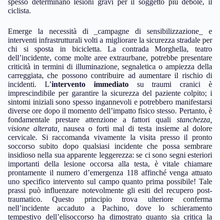
spesso determinano lesioni gravi per il soggetto più debole, il
ciclista.
Emerge la necessità di _campagne di sensibilizzazione_ e
interventi infrastrutturali volti a migliorare la sicurezza stradale per
chi si sposta in bicicletta. La contrada Morghella, teatro
dell’incidente, come molte aree extraurbane, potrebbe presentare
criticità in termini di illuminazione, segnaletica o ampiezza della
carreggiata, che possono contribuire ad aumentare il rischio di
incidenti. L’
intervento immediato
su traumi cranici è
imprescindibile per garantire la sicurezza del paziente colpito; i
sintomi iniziali sono spesso ingannevoli e potrebbero manifestarsi
diverse ore dopo il momento dell’impatto fisico stesso. Pertanto, è
fondamentale prestare attenzione a fattori quali
stanchezza,
visione alterata,
nausea o forti mal di testa insieme al dolore
cervicale. Si raccomanda vivamente la visita presso il pronto
soccorso subito dopo qualsiasi incidente che possa sembrare
insidioso nella sua apparente leggerezza: se ci sono segni esteriori
importanti della lesione occorsa alla testa, è vitale chiamare
prontamente il numero d’emergenza 118 affinché venga attuato
uno specifico intervento sul campo quanto prima possibile! Tale
prassi può influenzare notevolmente gli esiti del recupero post-
traumatico. Questo principio trova ulteriore conferma
nell’incidente accaduto a Pachino, dove lo schieramento
tempestivo dell’elisoccorso ha dimostrato quanto sia critica la