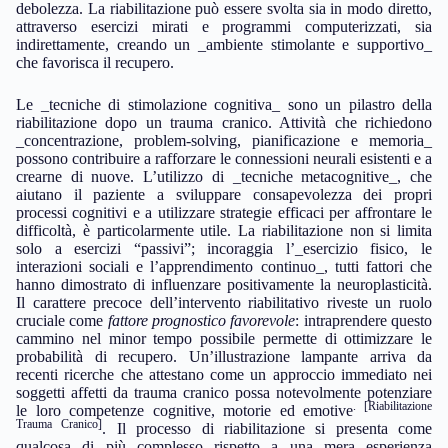
debolezza. La riabilitazione può essere svolta sia in modo diretto,
attraverso esercizi mirati e programmi computerizzati, sia
indirettamente, creando un _ambiente stimolante e supportivo_
che favorisca il recupero.
Le _tecniche di stimolazione cognitiva_ sono un pilastro della
riabilitazione dopo un trauma cranico. Attività che richiedono
_concentrazione, problem-solving, pianificazione e memoria_
possono contribuire a rafforzare le connessioni neurali esistenti e a
crearne di nuove. L’utilizzo di _tecniche metacognitive_, che
aiutano il paziente a sviluppare consapevolezza dei propri
processi cognitivi e a utilizzare strategie efficaci per affrontare le
difficoltà, è particolarmente utile. La riabilitazione non si limita
solo a esercizi “passivi”; incoraggia l’_esercizio fisico, le
interazioni sociali e l’apprendimento continuo_, tutti fattori che
hanno dimostrato di influenzare positivamente la neuroplasticità.
Il carattere precoce dell’intervento riabilitativo riveste un ruolo
cruciale come
fattore prognostico favorevole
: intraprendere questo
cammino nel minor tempo possibile permette di ottimizzare le
probabilità di recupero. Un’illustrazione lampante arriva da
recenti ricerche che attestano come un approccio immediato nei
soggetti affetti da trauma cranico possa notevolmente potenziare
. [Riabilitazione
le loro competenze cognitive, motorie ed emotive
Trauma Cranico]
. Il processo di riabilitazione si presenta come
qualcosa di più complesso rispetto a una mera esperienza