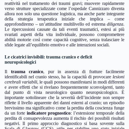
reattività nel trattamento dei traumi gravi; muovere rapidamente
verso strutture specializzate come l’ospedale Cannizzaro diventa
allora non solo una questione logistica, ma anche parte integrante
della strategia terapeutica iniziale che implica – come
approfondiremo – un’attitudine multilivello ed estrema
diligenza
.
Le ripercussioni causate da tali eventi traumatici, estesi ai più
svariati aspetti della vita individuale, possono compromettere
abilità motorie così come capacità cognitive, senza tralasciare le
sfide legate all’equilibrio emotivo e alle interazioni sociali.
Le cicatrici invisibili: trauma cranico e deficit
neuropsicologici
Il
trauma cranico
, pur in assenza di fratture facilmente
identificabili nel cranio stesso, ha la capacità di provocare
lesioni
cerebrali variabili
, le quali possono manifestarsi in modi differenti
e avere effetti che si rivelano frequentemente
sconvolgenti
, tanto
dal punto di vista neurologico quanto neuropsicologico. È
importante sottolineare che la severità dell’incidente non sempre
riflette il livello apparente dei danni esterni al cranio; un episodio
brevissimo ma significativo come la perdita della coscienza funge
da un forte
indicatore prognostico
: l’estensione temporale della
perdita di consapevolezza aumenta il rischio dei possibili risultati
negativi. Il primo approccio diagnostico si basa sovente sulla
Scala di Glasgow (GCS), utile per stabilire uno stato iniziale