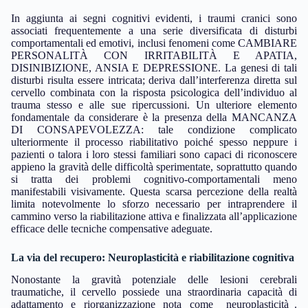
In aggiunta ai segni cognitivi evidenti, i traumi cranici sono
associati frequentemente a una serie diversificata di disturbi
comportamentali ed emotivi, inclusi fenomeni come CAMBIARE
PERSONALITÀ CON IRRITABILITÀ E APATIA,
DISINIBIZIONE, ANSIA E DEPRESSIONE. La genesi di tali
disturbi risulta essere intricata; deriva dall’interferenza diretta sul
cervello combinata con la risposta psicologica dell’individuo al
trauma stesso e alle sue ripercussioni. Un ulteriore elemento
fondamentale da considerare è la presenza della MANCANZA
DI CONSAPEVOLEZZA: tale condizione complicato
ulteriormente il processo riabilitativo poiché spesso neppure i
pazienti o talora i loro stessi familiari sono capaci di riconoscere
appieno la gravità delle difficoltà sperimentate, soprattutto quando
si tratta dei problemi cognitivo-comportamentali meno
manifestabili visivamente. Questa scarsa percezione della realtà
limita notevolmente lo sforzo necessario per intraprendere il
cammino verso la riabilitazione attiva e finalizzata all’applicazione
efficace delle tecniche compensative adeguate.
La via del recupero: Neuroplasticità e riabilitazione cognitiva
Nonostante la gravità potenziale delle lesioni cerebrali
traumatiche, il cervello possiede una straordinaria capacità di
adattamento e riorganizzazione nota come _neuroplasticità_.