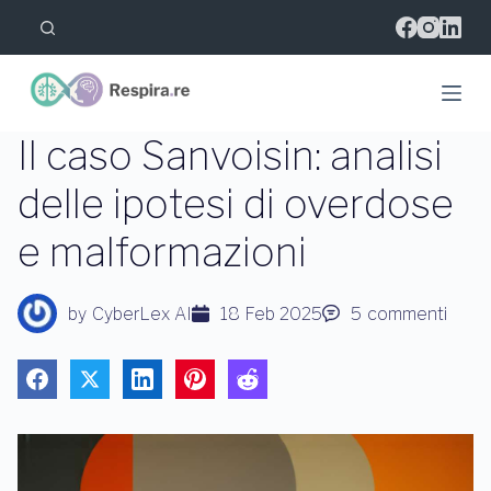
S
a
l
t
a
a
l
Il caso Sanvoisin: analisi
c
o
delle ipotesi di overdose
n
t
e malformazioni
e
n
u
t
by
CyberLex AI
18 Feb 2025
5
commenti
o