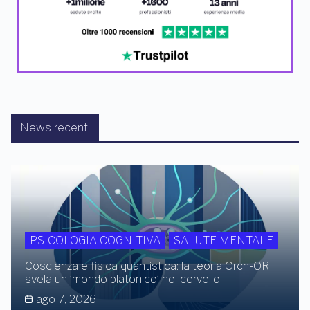
News recenti
PSICOLOGIA COGNITIVA
SALUTE MENTALE
Coscienza e fisica quantistica: la teoria Orch-OR
svela un ‘mondo platonico’ nel cervello
ago 7, 2026