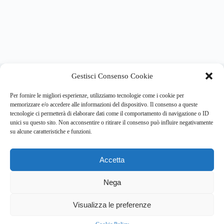
About this website
Gestisci Consenso Cookie
Respira.re
ogni giorno trova per te le notizie più importanti su
psicologia e salute mentale.
Per fornire le migliori esperienze, utilizziamo tecnologie come i cookie per
memorizzare e/o accedere alle informazioni del dispositivo. Il consenso a queste
tecnologie ci permetterà di elaborare dati come il comportamento di navigazione o ID
Address:
unici su questo sito. Non acconsentire o ritirare il consenso può influire negativamente
VIA USODIMARE 3 - 37138 - VERONA (VR)
su alcune caratteristiche e funzioni.
E-Mail:
Telefono:
info@respira.re
045-511-7681
Accetta
Network:
bullet-network.com
Nega
5
Visualizza le preferenze
Chi siamo
Newsletter
Privacy Policy
Cookie Policy
Bullet - Dynamic Solutions Srl P.IVA 02954300238 – REA