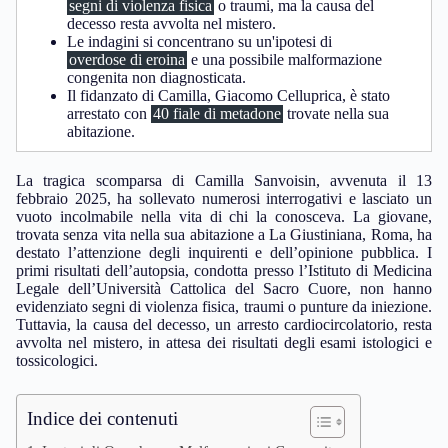
segni di violenza fisica
o traumi, ma la causa del
decesso resta avvolta nel mistero.
Le indagini si concentrano su un'ipotesi di
overdose di eroina
e una possibile malformazione
congenita non diagnosticata.
Il fidanzato di Camilla, Giacomo Celluprica, è stato
arrestato con
40 fiale di metadone
trovate nella sua
abitazione.
La tragica scomparsa di Camilla Sanvoisin, avvenuta il 13
febbraio 2025, ha sollevato numerosi interrogativi e lasciato un
vuoto incolmabile nella vita di chi la conosceva. La giovane,
trovata senza vita nella sua abitazione a La Giustiniana, Roma, ha
destato l’attenzione degli inquirenti e dell’opinione pubblica. I
primi risultati dell’autopsia, condotta presso l’Istituto di Medicina
Legale dell’Università Cattolica del Sacro Cuore, non hanno
evidenziato segni di violenza fisica, traumi o punture da iniezione.
Tuttavia, la causa del decesso, un arresto cardiocircolatorio, resta
avvolta nel mistero, in attesa dei risultati degli esami istologici e
tossicologici.
Indice dei contenuti