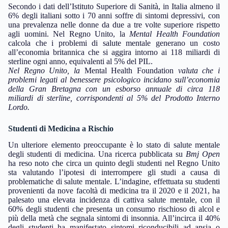
Secondo i dati dell’Istituto Superiore di Sanità, in Italia almeno il
6% degli italiani sotto i 70 anni soffre di sintomi depressivi, con
una prevalenza nelle donne da due a tre volte superiore rispetto
agli uomini. Nel Regno Unito, la
Mental Health Foundation
calcola che i problemi di salute mentale generano un costo
all’economia britannica che si aggira intorno ai 118 miliardi di
sterline ogni anno, equivalenti al 5% del PIL.
Nel Regno Unito, la
Mental Health Foundation
valuta che i
problemi legati al benessere psicologico incidano sull’economia
della Gran Bretagna con un esborso annuale di circa 118
miliardi di sterline, corrispondenti al 5% del Prodotto Interno
Lordo.
Studenti di Medicina a Rischio
Un ulteriore elemento preoccupante è lo stato di salute mentale
degli studenti di medicina. Una ricerca pubblicata su
Bmj Open
ha reso noto che circa un quinto degli studenti nel Regno Unito
sta valutando l’ipotesi di interrompere gli studi a causa di
problematiche di salute mentale. L’indagine, effettuata su studenti
provenienti da nove facoltà di medicina tra il 2020 e il 2021, ha
palesato una elevata incidenza di cattiva salute mentale, con il
60% degli studenti che presenta un consumo rischioso di alcol e
più della metà che segnala sintomi di insonnia. All’incirca il 40%
degli studenti ha manifestato sintomi riconducibili ad ansia o