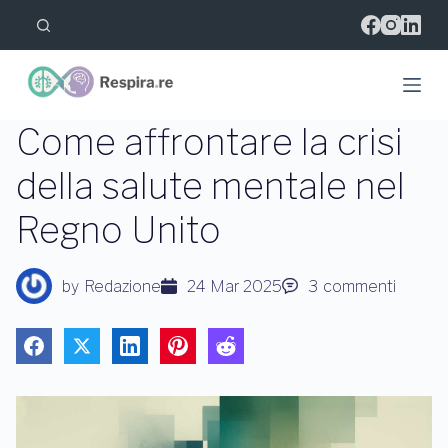
S
a
l
t
a
a
l
Come affrontare la crisi
c
o
della salute mentale nel
n
t
Regno Unito
e
n
u
t
by
Redazione
24 Mar 2025
3
commenti
o