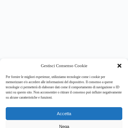
About this website
Gestisci Consenso Cookie
Respira.re
ogni giorno trova per te le notizie più importanti su
psicologia e salute mentale.
Per fornire le migliori esperienze, utilizziamo tecnologie come i cookie per
memorizzare e/o accedere alle informazioni del dispositivo. Il consenso a queste
tecnologie ci permetterà di elaborare dati come il comportamento di navigazione o ID
Address:
unici su questo sito. Non acconsentire o ritirare il consenso può influire negativamente
VIA USODIMARE 3 - 37138 - VERONA (VR)
su alcune caratteristiche e funzioni.
E-Mail:
Telefono:
info@respira.re
045-511-7681
Accetta
Network:
bullet-network.com
Nega