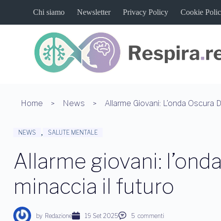
S
Chi siamo
Newsletter
Privacy Policy
Cookie Poli
a
l
t
a
a
l
c
o
n
t
Home
News
e
n
u
,
NEWS
SALUTE MENTALE
t
o
Allarme giovani: l’onda
minaccia il futuro
by
Redazione
19 Set 2025
5
commenti