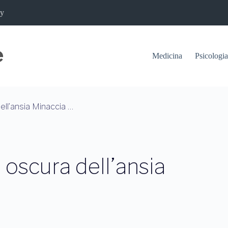
cy
Medicina
Psicologia
Allarme Giovani: L’onda Oscura Dell’ansia Minaccia Il Futuro
 oscura dell’ansia