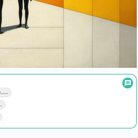
.....
..