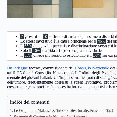
7
giovani su
10
soffrono di ansia, depressione o disturbi 
Lo stress lavorativo è la causa principale per il
46%
dei gi
Il
65%
dei giovani percepisce discriminazione verso chi ha
Solo il
46%
si affida alla psicoterapia individuale.
Il
53%
chiede più supporto psicologico e il
36%
servizi pi
Un’indagine
recente, commissionata dal
Consiglio Nazionale
dei 
tra il CNG e il Consiglio Nazionale dell’Ordine degli Psicologi
mentale dei giovani italiani. Un’impressionante quota di
sette giov
dell’umore, frequentemente correlati a stress lavorativo, probl
crescente urgenza sociale che necessita interventi tempestivi e ben st
Indice dei contenuti
Le Origini del Malessere: Stress Professionale, Pressioni Sociali
Strategie di Coping e la Necessità di Supporto