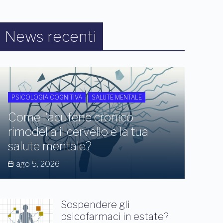
News recenti
PSICOLOGIA COGNITIVA
SALUTE MENTALE
Come l’acufene cronico
rimodella il cervello e la tua
salute mentale?
ago 5, 2026
Sospendere gli
psicofarmaci in estate?