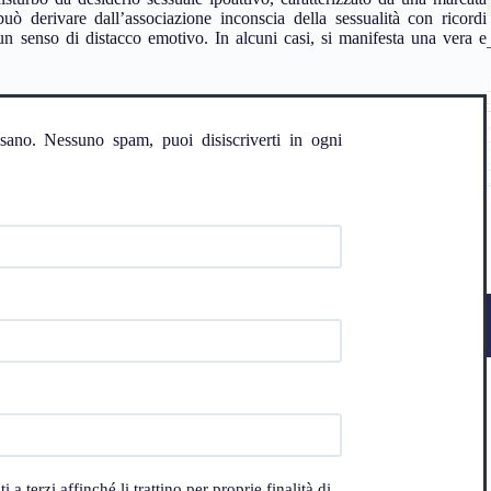
 può derivare dall’associazione inconscia della sessualità con ricordi
un senso di distacco emotivo. In alcuni casi, si manifesta una vera e
ssano. Nessuno spam, puoi disiscriverti in ogni
 terzi affinché li trattino per proprie finalità di