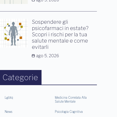
Sospendere gli
psicofarmaci in estate?
Scopri i rischi per la tua
salute mentale e come
evitarli
ago 5, 2026
Categorie
Lgbtq
Medicina Correlata Alla
Salute Mentale
News
Psicologia Cognitiva