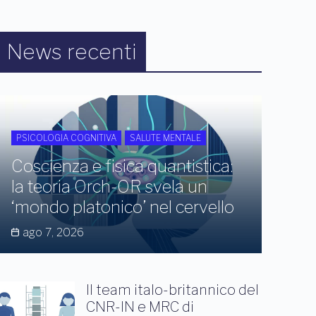
News recenti
PSICOLOGIA COGNITIVA
SALUTE MENTALE
Coscienza e fisica quantistica:
la teoria Orch-OR svela un
‘mondo platonico’ nel cervello
ago 7, 2026
Il team italo-britannico del
CNR-IN e MRC di