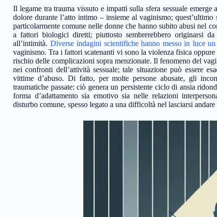
Il legame tra trauma vissuto e impatti sulla sfera sessuale emerge
dolore durante l’atto intimo – insieme al vaginismo; quest’ultimo 
particolarmente comune nelle donne che hanno subito abusi nel cors
a fattori biologici diretti; piuttosto sembrerebbero originarsi 
all’intimità.
Diverse indagini scientifiche hanno messo in luce un
vaginismo. Tra i fattori scatenanti vi sono la violenza fisica oppure
rischio delle complicazioni sopra menzionate. Il fenomeno del vag
nei confronti dell’attività sessuale; tale situazione può essere es
vittime d’abuso. Di fatto, per molte persone abusate, gli inco
traumatiche passate: ciò genera un persistente ciclo di ansia ridonda
forma d’adattamento sia emotivo sia nelle relazioni interperson
disturbo comune, spesso legato a una difficoltà nel lasciarsi andare