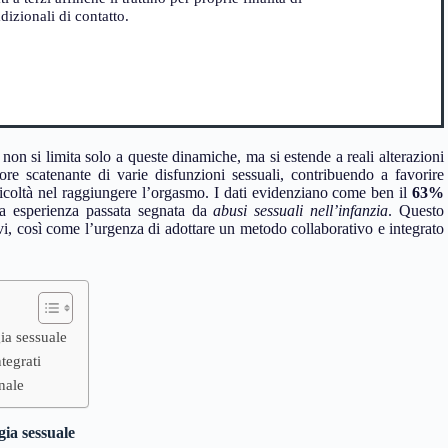
izionali di contatto.
non si limita solo a queste dinamiche, ma si estende a reali alterazioni
ore scatenante di varie disfunzioni sessuali, contribuendo a favorire
ficoltà nel raggiungere l’orgasmo. I dati evidenziano come ben il
63%
ca esperienza passata segnata da
abusi sessuali nell’infanzia
. Questo
tivi, così come l’urgenza di adottare un metodo collaborativo e integrato
gia sessuale
tegrati
onale
gia sessuale