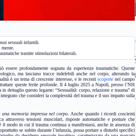
usi sessuali infantili.
a mente.
aumatiche tramite stimolazioni bilaterali.
può essere profondamente segnata da esperienze traumatiche. Queste
icologico, ma lasciano tracce indelebili anche nel corpo, alterando la
alità è un tema di crescente interesse, e le recenti
scoperte
nel campo
rattare queste ferite profonde. Il 4 luglio 2025 a Napoli, presso l’NH
in dettaglio questo legame: “Sessualità: corpo, relazione e trauma” di
integrato che consideri la complessità del trauma e il suo impatto sulla
è una memoria impressa nel corpo
. Anche quando i ricordi coscienti
ca attraverso tensioni muscolari, risposte automatiche e posture che
è il modo in cui il trauma continua a manifestarsi, anche in assenza di
rattutto se subito durante l’infanzia, possa portare a disturbi specifici
disturbo da desiderio sessuale ipoattivo, caratterizzato da una marcata