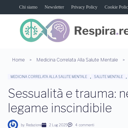
S
Chi siamo
Newsletter
Privacy Policy
Cookie Poli
a
l
t
a
a
l
c
o
n
t
Home
Medicina Correlata Alla Salute Mentale
e
n
u
,
,
MEDICINA CORRELATA ALLA SALUTE MENTALE
SALUTE MENTALE
t
o
Sessualità e trauma: n
legame inscindibile
by
Redazione
2 Lug 2025
4
commenti