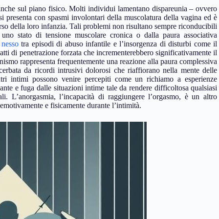
 anche sul piano fisico. Molti individui lamentano dispareunia – ovvero
si presenta con spasmi involontari della muscolatura della vagina ed è
o della loro infanzia. Tali problemi non risultano sempre riconducibili
da uno stato di tensione muscolare cronica o dalla paura associativa
 nesso
tra episodi di abuso infantile e l’insorgenza di disturbi come il
 atti di penetrazione forzata che incrementerebbero significativamente il
inismo rappresenta frequentemente una reazione alla paura complessiva
acerbata da ricordi intrusivi dolorosi che riaffiorano nella mente delle
ntri intimi possono venire percepiti come un richiamo a esperienze
nte e fuga dalle situazioni intime tale da rendere difficoltosa qualsiasi
ali. L’anorgasmia, l’incapacità di raggiungere l’orgasmo, è un altro
 emotivamente e fisicamente durante l’intimità.