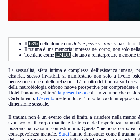
Il
63%
delle donne con
dolore pelvico cronico
ha subito ab
Il trauma è una memoria impressa nel corpo, non solo nell
Tecniche come
EMDR
aiutano a reinterpretare memorie tr
La sessualità, sfera intima e complessa dell’esistenza umana, 
cicatrici, spesso invisibili, si manifestano non solo a livello ps
percezione di sé e delle relazioni. L’impatto del trauma sulla sessu
della neurobiologia offrono nuove prospettive per comprendere e t
Hotel Panorama, si terrà
la presentazione
di un volume che esplora 
Carla Iuliano.
L’evento
mette in luce l’importanza di un approccio 
dimensione sessuale.
Il trauma non è un evento che si limita a risiedere nella mente;
svaniscono, il corpo mantiene le tracce dell’esperienza traumati
possono riattivarsi in contesti intimi. Questa “memoria corporea” 
consapevolezza mentale.
Studi
hanno dimostrato come il trauma, sop
della sfera sessuale e a una ridotta soddisfazione. Tra questi, il 