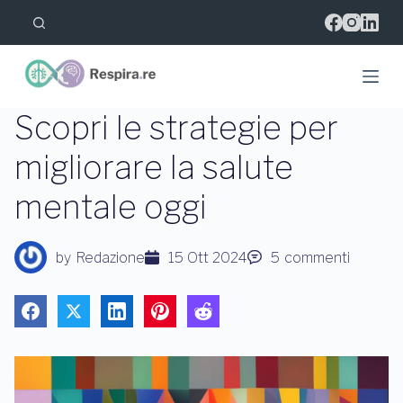
S
a
l
t
a
a
l
Scopri le strategie per
c
o
migliorare la salute
n
t
mentale oggi
e
n
u
t
by
Redazione
15 Ott 2024
5
commenti
o