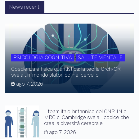
News recenti
PSICOLOGIA COGNITIVA
SALUTE MENTALE
Coscienza e fisica quantistica: la teoria Orch-OR
svela un ‘mondo platonico’ nel cervello
ago 7, 2026
Il team italo-britannico del CNR-IN e
MRC di Cambridge svela il codice che
crea la diversità cerebrale
ago 7, 2026