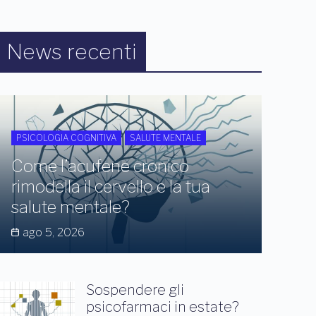
News recenti
PSICOLOGIA COGNITIVA
SALUTE MENTALE
Come l’acufene cronico
rimodella il cervello e la tua
salute mentale?
ago 5, 2026
Sospendere gli
psicofarmaci in estate?