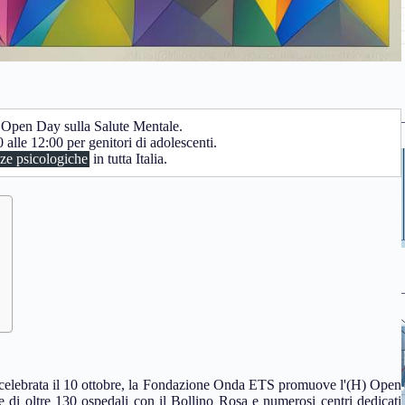
) Open Day sulla Salute Mentale.
0 alle 12:00 per genitori di adolescenti.
ze psicologiche
in tutta Italia.
 celebrata il 10 ottobre, la Fondazione Onda ETS promuove l'(H) Open
e di oltre 130 ospedali con il Bollino Rosa e numerosi centri dedicati