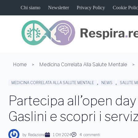
S
Chi siamo
Newsletter
Privacy Policy
Cookie Poli
a
l
t
a
a
l
c
o
n
t
Home
Medicina Correlata Alla Salute Mentale
e
n
u
,
,
MEDICINA CORRELATA ALLA SALUTE MENTALE
NEWS
SALUTE M
t
o
Partecipa all’open day 
Gaslini e scopri i serv
by
Redazione
1 Ott 2024
4
commenti