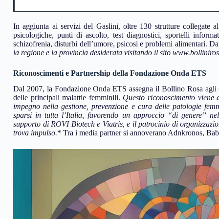
In aggiunta ai servizi del Gaslini, oltre 130 strutture collegate 
psicologiche, punti di ascolto, test diagnostici, sportelli informa
schizofrenia, disturbi dell’umore, psicosi e problemi alimentari. Dal
la regione e la provincia desiderata
visitando il sito www.bollinirosa
Riconoscimenti e Partnership della Fondazione Onda ETS
Dal 2007, la Fondazione Onda ETS assegna il Bollino Rosa agli os
delle principali malattie femminili.
Questo riconoscimento viene 
impegno nella gestione, prevenzione e cura delle patologie fem
sparsi in tutta l’Italia, favorendo un approccio “di genere” nell
supporto di ROVI Biotech e Viatris, e il patrocinio di organizzazi
trova impulso.
* Tra i media partner si annoverano Adnkronos, Bab