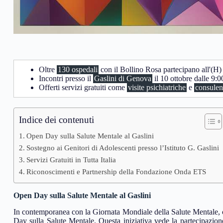
Oltre
130 ospedali
con il Bollino Rosa partecipano all'(H
Incontri presso il
Gaslini di Genova
il 10 ottobre dalle 9:0
Offerti servizi gratuiti come
visite psichiatriche
e
consulen
Indice dei contenuti
Open Day sulla Salute Mentale al Gaslini
Sostegno ai Genitori di Adolescenti presso l’Istituto G. Gaslini
Servizi Gratuiti in Tutta Italia
Riconoscimenti e Partnership della Fondazione Onda ETS
Open Day sulla Salute Mentale al Gaslini
In contemporanea con la Giornata Mondiale della Salute Mentale,
Day sulla Salute Mentale. Questa iniziativa vede la partecipazion