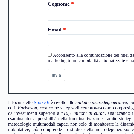
Cognome
Email
Acconsento alla comunicazione dei miei dati a
marketing tramite modalità automatizzate e trad
Invia
Il focus dello
Spoke 6
è rivolto alle
malattie neurodegenerative
, p
ed il
Parkinson
, così come su episodi cerebrovascolari compresi g
da investimenti superiori a *
16,7 milioni di euro
*, analizzando 
esaminando la possibilità della loro inattivazione tramite strateg
metodologie multimodali capaci non solo di monitorare le dinamic
riabilitative; ciò comprende lo studio della neurodegenerazione