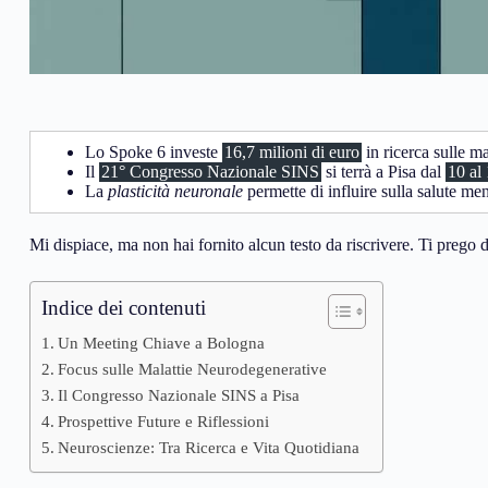
Lo Spoke 6 investe
16,7 milioni di euro
in ricerca sulle m
Il
21° Congresso Nazionale SINS
si terrà a Pisa dal
10 al
La
plasticità neuronale
permette di influire sulla salute men
Mi dispiace, ma non hai fornito alcun testo da riscrivere. Ti prego di 
Indice dei contenuti
Un Meeting Chiave a Bologna
Focus sulle Malattie Neurodegenerative
Il Congresso Nazionale SINS a Pisa
Prospettive Future e Riflessioni
Neuroscienze: Tra Ricerca e Vita Quotidiana