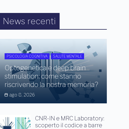
News recenti
PSICOLOGIA COGNITIVA
SALUTE MENTALE
Optogenetica e deep brain
stimulation: come stanno
riscrivendo la nostra memoria?
ago 8, 2026
CNR-IN e MRC Laboratory:
scoperto il codice a barre