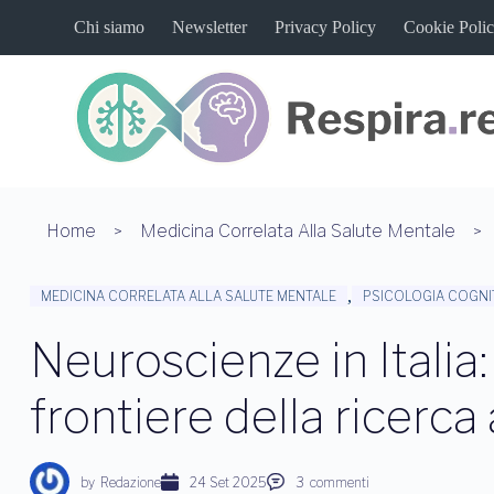
S
Chi siamo
Newsletter
Privacy Policy
Cookie Poli
a
l
t
a
a
l
c
o
n
t
Home
Medicina Correlata Alla Salute Mentale
e
n
u
,
MEDICINA CORRELATA ALLA SALUTE MENTALE
PSICOLOGIA COGNI
t
o
Neuroscienze in Italia:
frontiere della ricerca
by
Redazione
24 Set 2025
3
commenti