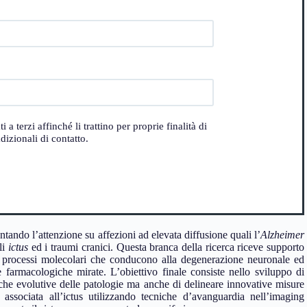
 terzi affinché li trattino per proprie finalità di
izionali di contatto.
untando l’attenzione su affezioni ad elevata diffusione quali l’
Alzheimer
li
ictus
ed i traumi cranici. Questa branca della ricerca riceve supporto
i processi molecolari che conducono alla degenerazione neuronale ed
ie farmacologiche mirate. L’obiettivo finale consiste nello sviluppo di
he evolutive delle patologie ma anche di delineare innovative misure
 associata all’ictus utilizzando tecniche d’avanguardia nell’imaging