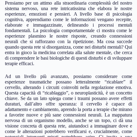
Pensiamo per un attimo alla straordinaria complessità del nostro
sistema nervoso, una rete intricatissima che elabora le nostre
esperienze, emozioni e pensieri. A livello base di psicologia
cognitiva, apprendiamo come le informazioni vengano recepite,
elaborate e immagazzinate, delineando i processi mentali
fondamentali. La psicologia comportamentale ci mostra come le
esperienze plasmino le nostre risposte, creando connessioni
neurali che si rafforzano con la ripetizione. Ma cosa succede
quando questa rete si disorganizza, come nei disturbi mentali? Qui
entra in gioco la medicina correlata alla salute mentale, che cerca
di comprendere le basi biologiche di questi disturbi e di sviluppare
terapie efficaci.
Ad un livello più avanzato, possiamo considerare come
esperienze traumatiche possano letteralmente “ricablare” il
cervello, alterando i circuiti coinvolti nella regolazione emotiva.
Questa capacità di “ricablaggio”, o neuroplasticità, è un concetto
chiave. Se da un lato spiega come i traumi possano avere effetti
duraturi, dall’altro offre speranza: il cervello è capace di
adattamento e cambiamento, aprendo la porta a terapie che mirano
a favorire nuove e più sane connessioni neurali. La mappatura
nervosa di un organismo modello, anche se un topo, ci dà una
visione concreta di questa rete, aiutandoci a immaginare dove e
come le alterazioni potrebbero verificarsi e, crucialmente, come
potenziali interventi mirati potrebbero agire. Ci invita a una