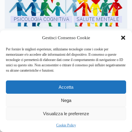
PSICOLOGIA COGNITIVA
SALUTE MENTALE
Salute cerebrale, nuove strategie integrate contro il
Gestisci Consenso Cookie
declino cognitivo: i risultati dello studio LatAm-FINGERS
Per fornire le migliori esperienze, utilizziamo tecnologie come i cookie per
By
Eleonora Mancini
memorizzare e/o accedere alle informazioni del dispositivo. Il consenso a queste
tecnologie ci permetterà di elaborare dati come il comportamento di navigazione o ID
scopri come l’approccio olistico, combinando esercizio,
unici su questo sito. Non acconsentire o ritirare il consenso può influire negativamente
nutrizione e stimolazione cognitiva,…
su alcune caratteristiche e funzioni.
Accetta
Nega
5
Visualizza le preferenze
Cookie Policy