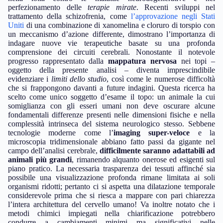
perfezionamento delle
terapie mirate
. Recenti sviluppi nel
trattamento della schizofrenia, come
l’approvazione negli Stati
Uniti
di una combinazione di xanomelina e cloruro di torspio con
un meccanismo d’azione differente, dimostrano l’importanza di
indagare nuove vie terapeutiche basate su una profonda
comprensione dei circuiti cerebrali. Nonostante il notevole
progresso rappresentato dalla
mappatura nervosa
nei topi –
oggetto della presente analisi – diventa imprescindibile
evidenziare i
limiti dello studio
, così come le numerose difficoltà
che si frappongono davanti a future indagini. Questa ricerca ha
scelto come unico soggetto d’esame il topo: un animale la cui
somiglianza con gli esseri umani non deve oscurare alcune
fondamentali differenze presenti nelle dimensioni fisiche e nella
complessità intrinseca del sistema neurologico stesso. Sebbene
tecnologie moderne come l’
imaging super-veloce
e la
microscopia tridimensionale abbiano fatto passi da gigante nel
campo dell’analisi cerebrale,
difficilmente saranno adattabili ad
animali più grandi
, rimanendo alquanto onerose ed esigenti sul
piano pratico. La necessaria trasparenza dei tessuti affinché sia
possibile una visualizzazione profonda rimane limitata ai soli
organismi ridotti; pertanto ci si aspetta una dilatazione temporale
considerevole prima che si riesca a mappare con pari chiarezza
l’intera architettura del cervello umano! Va inoltre notato che i
metodi chimici impiegati nella chiarificazione potrebbero
condurre a cambiamenti minimi ma significativi nelle