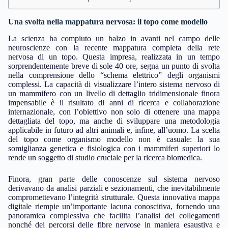
Una svolta nella mappatura nervosa: il topo come modello
La scienza ha compiuto un balzo in avanti nel campo delle
neuroscienze con la recente mappatura completa della rete
nervosa di un topo. Questa impresa, realizzata in un tempo
sorprendentemente breve di sole 40 ore, segna un punto di svolta
nella comprensione dello “schema elettrico” degli organismi
complessi. La capacità di visualizzare l’intero sistema nervoso di
un mammifero con un livello di dettaglio tridimensionale finora
impensabile è il risultato di anni di ricerca e collaborazione
internazionale, con l’obiettivo non solo di ottenere una mappa
dettagliata del topo, ma anche di sviluppare una metodologia
applicabile in futuro ad altri animali e, infine, all’uomo. La scelta
del topo come organismo modello non è casuale: la sua
somiglianza genetica e fisiologica con i mammiferi superiori lo
rende un soggetto di studio cruciale per la ricerca biomedica.
Finora, gran parte delle conoscenze sul sistema nervoso
derivavano da analisi parziali e sezionamenti, che inevitabilmente
compromettevano l’integrità strutturale. Questa innovativa mappa
digitale riempie un’importante lacuna conoscitiva, fornendo una
panoramica complessiva che facilita l’analisi dei collegamenti
nonché dei percorsi delle fibre nervose in maniera esaustiva e