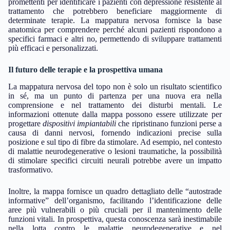
promettenti per identificare i pazienti con depressione resistente al
trattamento che potrebbero beneficiare maggiormente di
determinate terapie. La mappatura nervosa fornisce la base
anatomica per comprendere perché alcuni pazienti rispondono a
specifici farmaci e altri no, permettendo di sviluppare trattamenti
più efficaci e personalizzati.
Il futuro delle terapie e la prospettiva umana
La mappatura nervosa del topo non è solo un risultato scientifico
in sé, ma un punto di partenza per una nuova era nella
comprensione e nel trattamento dei disturbi mentali. Le
informazioni ottenute dalla mappa possono essere utilizzate per
progettare
dispositivi impiantabili
che ripristinano funzioni perse a
causa di danni nervosi, fornendo indicazioni precise sulla
posizione e sul tipo di fibre da stimolare. Ad esempio, nel contesto
di malattie neurodegenerative o lesioni traumatiche, la possibilità
di stimolare specifici circuiti neurali potrebbe avere un impatto
trasformativo.
Inoltre, la mappa fornisce un quadro dettagliato delle “autostrade
informative” dell’organismo, facilitando l’identificazione delle
aree più vulnerabili o più cruciali per il mantenimento delle
funzioni vitali. In prospettiva, questa conoscenza sarà inestimabile
nella lotta contro le malattie neurodegenerative e nel