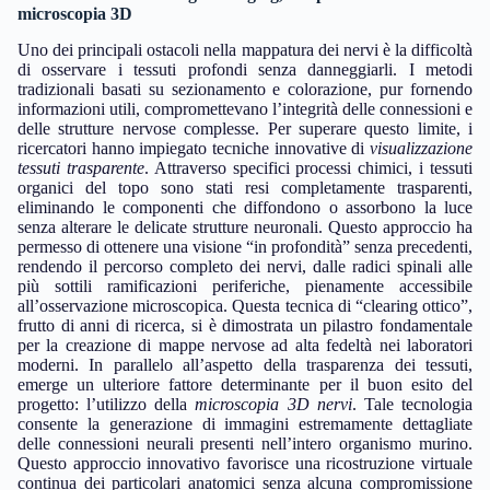
microscopia 3D
Uno dei principali ostacoli nella mappatura dei nervi è la difficoltà
di osservare i tessuti profondi senza danneggiarli. I metodi
tradizionali basati su sezionamento e colorazione, pur fornendo
informazioni utili, compromettevano l’integrità delle connessioni e
delle strutture nervose complesse. Per superare questo limite, i
ricercatori hanno impiegato tecniche innovative di
visualizzazione
tessuti trasparente
. Attraverso specifici processi chimici, i tessuti
organici del topo sono stati resi completamente trasparenti,
eliminando le componenti che diffondono o assorbono la luce
senza alterare le delicate strutture neuronali. Questo approccio ha
permesso di ottenere una visione “in profondità” senza precedenti,
rendendo il percorso completo dei nervi, dalle radici spinali alle
più sottili ramificazioni periferiche, pienamente accessibile
all’osservazione microscopica. Questa tecnica di “clearing ottico”,
frutto di anni di ricerca, si è dimostrata un pilastro fondamentale
per la creazione di mappe nervose ad alta fedeltà nei laboratori
moderni. In parallelo all’aspetto della trasparenza dei tessuti,
emerge un ulteriore fattore determinante per il buon esito del
progetto: l’utilizzo della
microscopia 3D nervi
. Tale tecnologia
consente la generazione di immagini estremamente dettagliate
delle connessioni neurali presenti nell’intero organismo murino.
Questo approccio innovativo favorisce una ricostruzione virtuale
continua dei particolari anatomici senza alcuna compromissione