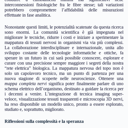
interconnessioni fisiologiche fra le fibre stesse; tali variazioni
potrebbero compromettere l’affidabilità delle misurazioni
effettuate in fase analitica.
Nonostante questi limiti, le potenzialità scatenate da questa ricerca
sono enormi. La comunità scientifica è già impegnata nel
migliorare le tecniche, ridurre i costi e iniziare a sperimentare la
mappatura di tessuti nervosi in organismi via via più complessi.
La collaborazione interdisciplinare e internazionale, unita allo
sviluppo costante delle tecnologie informatiche e ottiche, fa
sperare in un futuro in cui sarà possibile conoscere, esplorare e
curare con una precisione sempre maggiore i segreti della nostra
“rete elettrica” biologica. La mappatura nervosa del topo non è
solo un capolavoro tecnico, ma un punto di partenza per una
nuova stagione di scoperte nelle neuroscienze. Ottenere una
mappa completa nervi
significa poter finalmente parlare di uno
schema elettrico dell’organismo, destinato a guidare la ricerca per
i decenni a venire. L’integrazione di tecnica imaging super-
veloce, visualizzazione tessuti trasparenti e microscopia 3D nervi,
ha reso disponibile un modello unico, pronto a essere esplorato,
studiato e, soprattutto, migliorato.
Riflessioni sulla complessità e la speranza