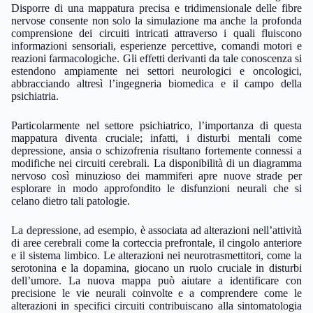
Disporre di una mappatura precisa e tridimensionale delle fibre
nervose consente non solo la simulazione ma anche la profonda
comprensione dei circuiti intricati attraverso i quali fluiscono
informazioni sensoriali, esperienze percettive, comandi motori e
reazioni farmacologiche. Gli effetti derivanti da tale conoscenza si
estendono ampiamente nei settori neurologici e oncologici,
abbracciando altresì l’ingegneria biomedica e il campo della
psichiatria.
Particolarmente nel settore psichiatrico, l’importanza di questa
mappatura diventa cruciale; infatti, i disturbi mentali come
depressione, ansia o schizofrenia risultano fortemente connessi a
modifiche nei circuiti cerebrali. La disponibilità di un diagramma
nervoso così minuzioso dei mammiferi apre nuove strade per
esplorare in modo approfondito le disfunzioni neurali che si
celano dietro tali patologie.
La depressione, ad esempio, è associata ad alterazioni nell’attività
di aree cerebrali come la corteccia prefrontale, il cingolo anteriore
e il sistema limbico. Le alterazioni nei neurotrasmettitori, come la
serotonina e la dopamina, giocano un ruolo cruciale in disturbi
dell’umore. La nuova mappa può aiutare a identificare con
precisione le vie neurali coinvolte e a comprendere come le
alterazioni in specifici circuiti contribuiscano alla sintomatologia