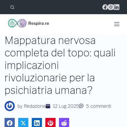
S
a
l
t
a
a
l
Mappatura nervosa
c
o
completa del topo: quali
n
t
implicazioni
e
n
u
rivoluzionarie per la
t
o
psichiatria umana?
by
Redazione
12 Lug 2025
5
commenti