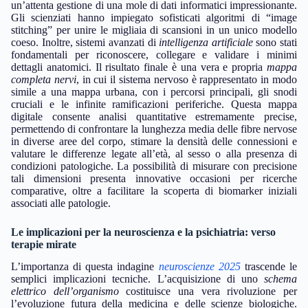
un’attenta gestione di una mole di dati informatici impressionante.
Gli scienziati hanno impiegato sofisticati algoritmi di “image
stitching” per unire le migliaia di scansioni in un unico modello
coeso. Inoltre, sistemi avanzati di
intelligenza artificiale
sono stati
fondamentali per riconoscere, collegare e validare i minimi
dettagli anatomici. Il risultato finale è una vera e propria
mappa
completa nervi
, in cui il sistema nervoso è rappresentato in modo
simile a una mappa urbana, con i percorsi principali, gli snodi
cruciali e le infinite ramificazioni periferiche. Questa mappa
digitale consente analisi quantitative estremamente precise,
permettendo di confrontare la lunghezza media delle fibre nervose
in diverse aree del corpo, stimare la densità delle connessioni e
valutare le differenze legate all’età, al sesso o alla presenza di
condizioni patologiche. La possibilità di misurare con precisione
tali dimensioni presenta innovative occasioni per ricerche
comparative, oltre a facilitare la scoperta di biomarker iniziali
associati alle patologie.
Le implicazioni per la neuroscienza e la psichiatria: verso
terapie mirate
L’importanza di questa indagine
neuroscienze 2025
trascende le
semplici implicazioni tecniche. L’acquisizione di uno
schema
elettrico dell’organismo
costituisce una vera rivoluzione per
l’evoluzione futura della medicina e delle scienze biologiche.