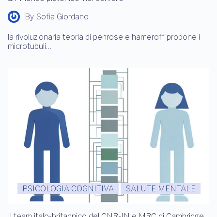
By
Sofia Giordano
la rivoluzionaria teoria di penrose e hameroff propone i
microtubuli…
PSICOLOGIA COGNITIVA
SALUTE MENTALE
Il team italo-britannico del CNR-IN e MRC di Cambridge