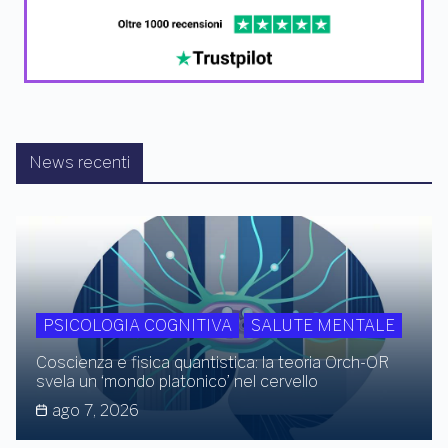
News recenti
PSICOLOGIA COGNITIVA
SALUTE MENTALE
Coscienza e fisica quantistica: la teoria Orch-OR
svela un ‘mondo platonico’ nel cervello
ago 7, 2026