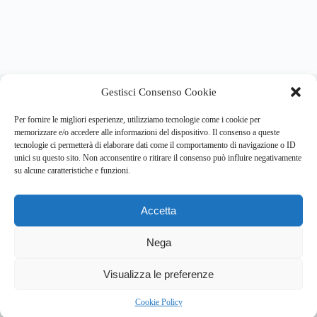
About this website
Gestisci Consenso Cookie
Respira.re
ogni giorno trova per te le notizie più importanti su
psicologia e salute mentale.
Per fornire le migliori esperienze, utilizziamo tecnologie come i cookie per
memorizzare e/o accedere alle informazioni del dispositivo. Il consenso a queste
tecnologie ci permetterà di elaborare dati come il comportamento di navigazione o ID
Address:
unici su questo sito. Non acconsentire o ritirare il consenso può influire negativamente
VIA USODIMARE 3 - 37138 - VERONA (VR)
su alcune caratteristiche e funzioni.
E-Mail:
Telefono:
info@respira.re
045-511-7681
Accetta
Network:
bullet-network.com
Nega
3
Visualizza le preferenze
Chi siamo
Newsletter
Privacy Policy
Cookie Policy
Bullet - Dynamic Solutions Srl P.IVA 02954300238 – REA
Cookie Policy
297983 Copyright © 2026