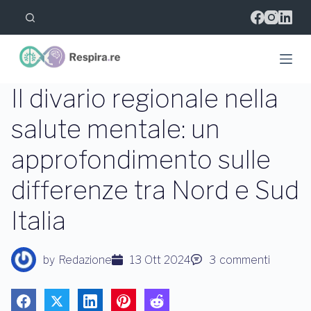
S
a
l
t
a
a
l
Il divario regionale nella
c
o
salute mentale: un
n
t
approfondimento sulle
e
n
u
differenze tra Nord e Sud
t
o
Italia
by
Redazione
13 Ott 2024
3
commenti