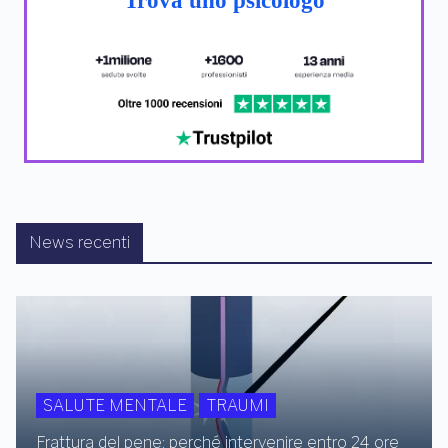
Trova uno psicologo
News recenti
SALUTE MENTALE
TRAUMI
Frattura del pene: perché intervenire entro 24 ore