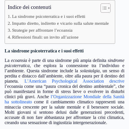
Indice dei contenuti
La sindrome psicoterratica e i suoi effetti
Impatto diretto, indiretto e vicario sulla salute mentale
Strategie per affrontare l’ecoansia
Riflessioni finali: un invito all’azione
La sindrome psicoterratica e i suoi effetti
La
ecoansia
è parte di una sindrome più ampia definita
sindrome
psicoterratica
, che esplora la connessione tra l’individuo e
l’ambiente. Questa sindrome include la
solastalgia
, un senso di
perdita e distacco dall’ambiente, oltre alla paura per il destino del
pianeta.
L’American Psychological Association descrive
l’ecoansia come una “paura cronica del destino ambientale”, che
può manifestarsi in forme di stress lieve o evolvere in disturbi
clinici più gravi. Anche
l’Organizzazione Mondiale della Sanità
ha sottolineato
come il cambiamento climatico rappresenti una
minaccia crescente per la salute mentale e il benessere sociale.
Molti giovani si sentono delusi dalle generazioni precedenti,
accusate di non fare abbastanza per affrontare la crisi climatica,
creando una sensazione di ingiustizia intergenerazionale.