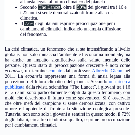
all'ansia legata al futuro climatico del pianeta.
Secondo
The Lancet
, oltre il
50%
dei giovani tra i 16 e
i 25 anni si sente demoralizzato di fronte alla crisi
climatica.
Il
72%
degli italiani esprime preoccupazione per i
cambiamenti climatici, indicando un'ampia diffusione
del fenomeno.
La crisi climatica, un fenomeno che si sta intensificando a livello
globale, non solo minaccia l’ambiente e l’economia mondiale, ma
ha anche un impatto significativo sulla salute mentale delle
persone. Questo stato di preoccupazione crescente è noto come
ecoansia
, un termine
coniato
dal professor
Albrecht Glenn
nel
2011. La
ecoansia
rappresenta una forma di ansia legata alla
percezione del futuro climatico del pianeta. Secondo
una ricerca
pubblicata
dalla rivista scientifica “The Lancet”, i giovani tra i 16
e i 25 anni sono particolarmente colpiti da questo fenomeno, con
molti che descrivono il futuro come spaventoso. Si è osservato
che oltre metà del campione si sente demoralizzata, con cattivo
umore e impotente di fronte alla situazione ecologica presente.
Tuttavia, non sono solo i giovani a sentirsi in questo modo; il 72%
degli italiani, circa tre cittadini su quattro, esprime preoccupazione
per i cambiamenti climatici.