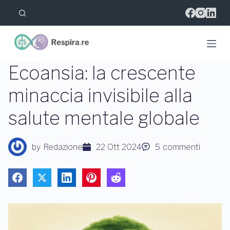
S
a
l
t
a
a
l
Ecoansia: la crescente
c
o
minaccia invisibile alla
n
t
salute mentale globale
e
n
u
t
by
Redazione
22 Ott 2024
5
commenti
o