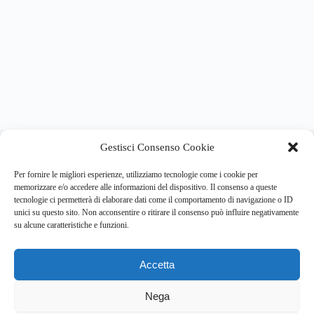
About this website
Gestisci Consenso Cookie
Respira.re
ogni giorno trova per te le notizie più importanti su
psicologia e salute mentale.
Per fornire le migliori esperienze, utilizziamo tecnologie come i cookie per
memorizzare e/o accedere alle informazioni del dispositivo. Il consenso a queste
tecnologie ci permetterà di elaborare dati come il comportamento di navigazione o ID
Address:
unici su questo sito. Non acconsentire o ritirare il consenso può influire negativamente
VIA USODIMARE 3 - 37138 - VERONA (VR)
su alcune caratteristiche e funzioni.
E-Mail:
Telefono:
info@respira.re
045-511-7681
Accetta
Network:
bullet-network.com
Nega