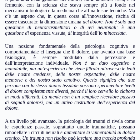
fermento, con la scienza che scava sempre più a fondo nei
meccanismi biologici e la medicina che affina le sue tecniche. Ma
c’è un aspetto che, in questa corsa all’innovazione, rischia di
essere trascurato: la dimensione umana
del dolore. Non è solo una
questione di neurotrasmettitori o di reti neuronali; è una
questione di
esperienza vissuta
, di
integrità dell’io
minacciata.
Una nozione fondamentale della psicologia cognitiva e
comportamentale ci insegna che il dolore, pur avendo una base
fisiologica, è sempre modulato dalla percezione e
dall’interpretazione individuale
. Non è un dato oggettivo e
immutabile, ma un’esperienza che viene filtrata attraverso le lenti
delle nostre credenze, delle nostre aspettative, delle nostre
memorie e del nostro stato emotivo. Questo significa che due
persone con lo stesso danno tissutale possono sperimentare livelli
di dolore completamente diversi, perché il loro cervello lo elabora
in modi differenti. La mente non è un semplice ricevitore passivo
di segnali dolorosi, ma un attivo costruttore dell’esperienza del
dolore.
A un livello più avanzato, la psicologia dei traumi ci rivela come
le esperienze passate, soprattutto quelle traumatiche, possano
rimodellare i circuiti neurali
e aumentare la vulnerabilità al dolore
cronico. Un trauma non risolto può lasciare una traccia profonda