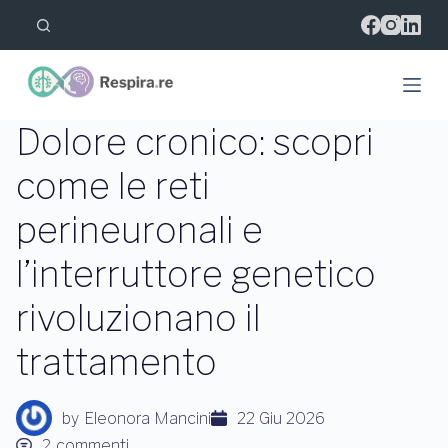
S
a
l
t
a
a
l
Dolore cronico: scopri
c
o
come le reti
n
t
perineuronali e
e
n
u
l’interruttore genetico
t
o
rivoluzionano il
trattamento
by
Eleonora Mancini
22 Giu 2026
2
commenti