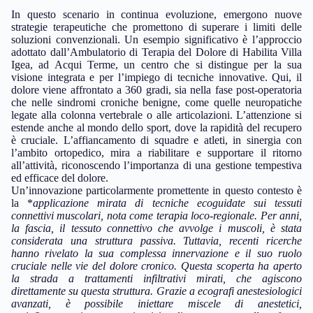
In questo scenario in continua evoluzione, emergono nuove
strategie terapeutiche che promettono di superare i limiti delle
soluzioni convenzionali. Un esempio significativo è l’approccio
adottato dall’Ambulatorio di Terapia del Dolore di Habilita Villa
Igea, ad Acqui Terme, un centro che si distingue per la sua
visione integrata e per l’impiego di tecniche innovative. Qui, il
dolore viene affrontato a 360 gradi, sia nella fase post-operatoria
che nelle sindromi croniche benigne, come quelle neuropatiche
legate alla colonna vertebrale o alle articolazioni. L’attenzione si
estende anche al mondo dello sport, dove la rapidità del recupero
è cruciale. L’affiancamento di squadre e atleti, in sinergia con
l’ambito ortopedico, mira a riabilitare e supportare il ritorno
all’attività, riconoscendo l’importanza di una gestione tempestiva
ed efficace del dolore.
Un’innovazione particolarmente promettente in questo contesto è
la *
applicazione mirata di tecniche ecoguidate sui tessuti
connettivi muscolari, nota come terapia loco-regionale
. Per anni,
la fascia, il tessuto connettivo che avvolge i muscoli, è stata
considerata una struttura passiva. Tuttavia, recenti ricerche
hanno rivelato la sua complessa innervazione e il suo ruolo
cruciale nelle vie del dolore cronico. Questa scoperta ha aperto
la strada a trattamenti infiltrativi mirati, che agiscono
direttamente su questa struttura. Grazie a ecografi anestesiologici
avanzati, è possibile iniettare miscele di anestetici,