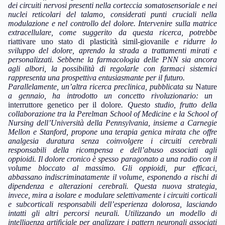
dei circuiti nervosi presenti nella corteccia somatosensoriale e nei
nuclei reticolari del talamo, considerati punti cruciali nella
modulazione e nel controllo del dolore
. Intervenire sulla matrice
extracellulare, come suggerito da questa ricerca, potrebbe
riattivare uno stato di plasticità simil-giovanile
e ridurre lo
sviluppo del dolore, aprendo la strada a trattamenti mirati e
personalizzati. Sebbene la farmacologia delle PNN sia ancora
agli albori, la possibilità di regolarle con farmaci sistemici
rappresenta una prospettiva entusiasmante per il futuro.
Parallelamente, un’altra ricerca preclinica, pubblicata su
Nature
a gennaio, ha introdotto un concetto rivoluzionario: un
interruttore genetico per il dolore
. Questo studio, frutto della
collaborazione tra la Perelman School of Medicine e la School of
Nursing dell’Università della Pennsylvania, insieme a Carnegie
Mellon e Stanford, propone una terapia genica mirata che offre
analgesia duratura senza coinvolgere i circuiti cerebrali
responsabili della ricompensa e dell’abuso associati agli
oppioidi. Il dolore cronico è spesso paragonato a una radio con il
volume bloccato al massimo. Gli oppioidi, pur efficaci,
abbassano indiscriminatamente il volume, esponendo a rischi di
dipendenza e alterazioni cerebrali. Questa nuova strategia,
invece, mira a isolare e modulare selettivamente i circuiti corticali
e subcorticali responsabili dell’esperienza dolorosa, lasciando
intatti gli altri percorsi neurali. Utilizzando un modello di
intelligenza artificiale per analizzare i pattern neuronali associati