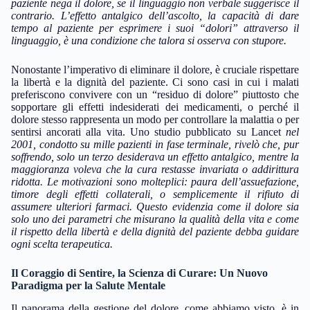
paziente nega il dolore, se il linguaggio non verbale suggerisce il
contrario. L’effetto antalgico dell’ascolto, la capacità di dare
tempo al paziente per esprimere i suoi “dolori” attraverso il
linguaggio, è una condizione che talora si osserva con stupore.
Nonostante l’imperativo di eliminare il dolore, è cruciale rispettare
la libertà e la dignità del paziente. Ci sono casi in cui i malati
preferiscono convivere con un “residuo di dolore” piuttosto che
sopportare gli effetti indesiderati dei medicamenti, o perché il
dolore stesso rappresenta un modo per controllare la malattia o per
sentirsi ancorati alla vita. Uno studio pubblicato su Lancet
nel
2001, condotto su mille pazienti in fase terminale, rivelò che, pur
soffrendo, solo un terzo desiderava un effetto antalgico, mentre la
maggioranza voleva che la cura restasse invariata o addirittura
ridotta. Le motivazioni sono molteplici: paura dell’assuefazione,
timore degli effetti collaterali, o semplicemente il rifiuto di
assumere ulteriori farmaci. Questo evidenzia come il dolore sia
solo uno dei parametri che misurano la qualità della vita e come
il rispetto della libertà e della dignità del paziente debba guidare
ogni scelta terapeutica.
Il Coraggio di Sentire, la Scienza di Curare: Un Nuovo
Paradigma per la Salute Mentale
Il panorama della gestione del dolore, come abbiamo visto, è in