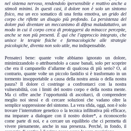
nel sistema nervoso, rendendolo ipersensibile e reattivo anche a
stimoli minimi. In questi casi, il dolore non è solo un sintomo
fisico, ma un
eco somatico di una ferita emotiva
, un grido del
corpo che riflette un disagio più profondo. La persistenza del
dolore può diventare un meccanismo di difesa maladattativo, un
modo in cui il corpo cerca di proteggersi da minacce percepite,
anche se non più presenti. È qui che l’approccio integrato, che
unisce le terapie fisiche e farmacologiche alle strategie
psicologiche, diventa non solo utile, ma
indispensabile
.
Pensateci bene: quante volte abbiamo ignorato un dolore,
minimizzandolo o attribuendolo a cause banali, solo per scoprire
che era il campanello d’allarme di qualcosa di più serio? O, al
contrario, quante volte un piccolo fastidio si è trasformato in un
tormento insopportabile a causa della nostra ansia o della nostra
paura? Il dolore ci costringe a confrontarci con la nostra
vulnerabilità, con i limiti del nostro corpo e della nostra mente.
Ma ci offre anche l’opportunità di ascoltarci, di comprendere
meglio noi stessi e di cercare soluzioni che vadano oltre la
semplice soppressione del sintomo. La vera sfida, oggi, non è solo
trovare l’interruttore genetico o la tecnica infiltrativa più efficace,
ma imparare a dialogare con il nostro dolore*, a riconoscerlo
come parte di noi, e a cercare un equilibrio che ci permetta di
vivere pienamente, anche in sua presenza. Perché, in fondo, il