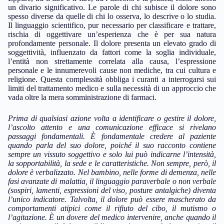
un divario significativo. Le parole di chi subisce il dolore sono
spesso diverse da quelle di chi lo osserva, lo descrive o lo studia.
Il linguaggio scientifico, pur necessario per classificare e trattare,
rischia di oggettivare un’esperienza che è per sua natura
profondamente personale. Il dolore presenta un elevato grado di
soggettività, influenzato da fattori come la soglia individuale,
l’entità non strettamente correlata alla causa, l’espressione
personale e le innumerevoli cause non mediche, tra cui cultura e
religione. Questa complessità obbliga i curanti a interrogarsi sui
limiti del trattamento medico e sulla necessità di un approccio che
vada oltre la mera somministrazione di farmaci.
Prima di qualsiasi azione volta a identificare o gestire il dolore,
l’ascolto attento e una comunicazione efficace si rivelano
passaggi fondamentali
. È fondamentale credere al paziente
quando parla del suo dolore, poiché il suo racconto contiene
sempre un vissuto soggettivo e solo lui può indicarne l’intensità,
la sopportabilità, la sede e le caratteristiche. Non sempre, però, il
dolore è verbalizzato. Nel bambino, nelle forme di demenza, nelle
fasi avanzate di malattia, il linguaggio paraverbale o non verbale
(sospiri, lamenti, espressioni del viso, posture antalgiche) diventa
l’unico indicatore. Talvolta, il dolore può essere mascherato da
comportamenti atipici come il rifiuto del cibo, il mutismo o
l’agitazione. È un dovere del medico intervenire, anche quando il