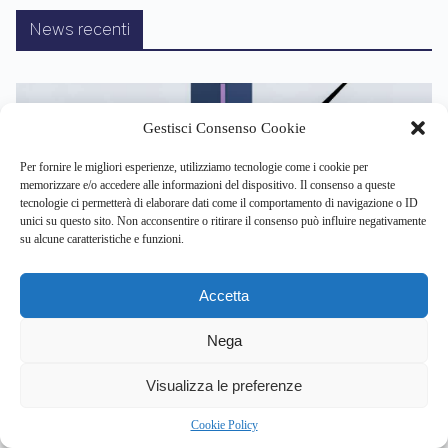
News recenti
Gestisci Consenso Cookie
Per fornire le migliori esperienze, utilizziamo tecnologie come i cookie per
memorizzare e/o accedere alle informazioni del dispositivo. Il consenso a queste
SALUTE MENTALE
TRAUMI
tecnologie ci permetterà di elaborare dati come il comportamento di navigazione o ID
unici su questo sito. Non acconsentire o ritirare il consenso può influire negativamente
Frattura del pene: perché intervenire entro 24 ore
su alcune caratteristiche e funzioni.
può salvare la tua vita sessuale e mentale?
ago 8, 2026
Accetta
Nega
Optogenetica e deep brain stimulation:
2
come stanno riscrivendo la nostra
Visualizza le preferenze
memoria?
Cookie Policy
ago 8, 2026