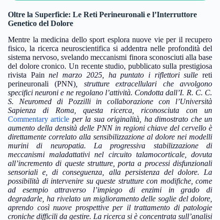
Oltre la Superficie: Le Reti Perineuronali e l’Interruttore
Genetico del Dolore
Mentre la medicina dello sport esplora nuove vie per il recupero
fisico, la ricerca neuroscientifica si addentra nelle profondità del
sistema nervoso, svelando meccanismi finora sconosciuti alla base
del dolore cronico. Un recente studio, pubblicato sulla prestigiosa
rivista Pain
nel marzo 2025, ha puntato i riflettori sulle
reti
perineuronali (PNN)
, strutture extracellulari che avvolgono
specifici neuroni e ne regolano l’attività. Condotta dall’I. R. C. C.
S. Neuromed di Pozzilli in collaborazione con l’Università
Sapienza di Roma, questa ricerca, riconosciuta con un
Commentary article
per la sua originalità, ha dimostrato che un
aumento della densità delle PNN in regioni chiave del cervello è
direttamente correlato alla sensibilizzazione al dolore nei modelli
murini di neuropatia. La progressiva stabilizzazione di
meccanismi maladattativi nel circuito talamocorticale, dovuta
all’incremento di queste strutture, porta a processi disfunzionali
sensoriali e, di conseguenza, alla persistenza del dolore. La
possibilità di intervenire su queste strutture con modifiche, come
ad esempio attraverso l’impiego di enzimi in grado di
degradarle, ha rivelato un miglioramento delle soglie del dolore,
aprendo così nuove prospettive per il trattamento di patologie
croniche difficili da gestire
.
La ricerca si è concentrata sull’analisi