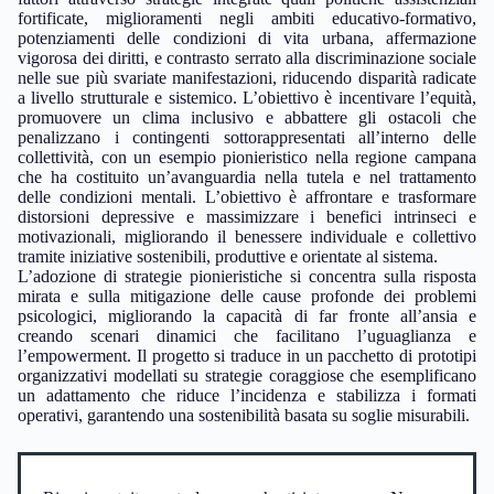
fortificate, miglioramenti negli ambiti educativo-formativo,
potenziamenti delle condizioni di vita urbana, affermazione
vigorosa dei diritti, e contrasto serrato alla discriminazione sociale
nelle sue più svariate manifestazioni, riducendo disparità radicate
a livello strutturale e sistemico. L’obiettivo è incentivare l’equità,
promuovere un clima inclusivo e abbattere gli ostacoli che
penalizzano i contingenti sottorappresentati all’interno delle
collettività, con un esempio pionieristico nella regione campana
che ha costituito un’avanguardia nella tutela e nel trattamento
delle condizioni mentali. L’obiettivo è affrontare e trasformare
distorsioni depressive e massimizzare i benefici intrinseci e
motivazionali, migliorando il benessere individuale e collettivo
tramite iniziative sostenibili, produttive e orientate al sistema.
L’adozione di strategie pionieristiche si concentra sulla risposta
mirata e sulla mitigazione delle cause profonde dei problemi
psicologici, migliorando la capacità di far fronte all’ansia e
creando scenari dinamici che facilitano l’uguaglianza e
l’empowerment. Il progetto si traduce in un pacchetto di prototipi
organizzativi modellati su strategie coraggiose che esemplificano
un adattamento che riduce l’incidenza e stabilizza i formati
operativi, garantendo una sostenibilità basata su soglie misurabili.