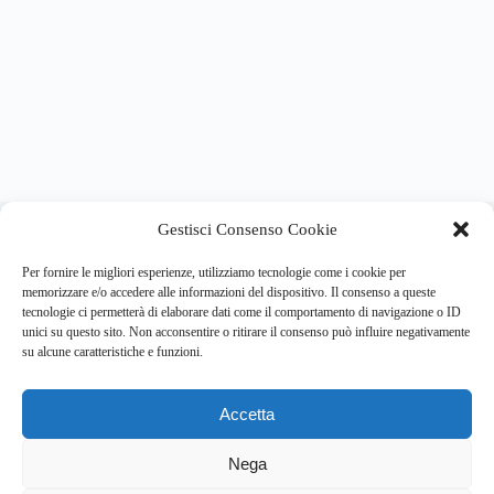
About this website
Gestisci Consenso Cookie
Respira.re
ogni giorno trova per te le notizie più importanti su
psicologia e salute mentale.
Per fornire le migliori esperienze, utilizziamo tecnologie come i cookie per
memorizzare e/o accedere alle informazioni del dispositivo. Il consenso a queste
tecnologie ci permetterà di elaborare dati come il comportamento di navigazione o ID
Address:
unici su questo sito. Non acconsentire o ritirare il consenso può influire negativamente
VIA USODIMARE 3 - 37138 - VERONA (VR)
su alcune caratteristiche e funzioni.
E-Mail:
Telefono:
info@respira.re
045-511-7681
Accetta
Network:
bullet-network.com
Nega