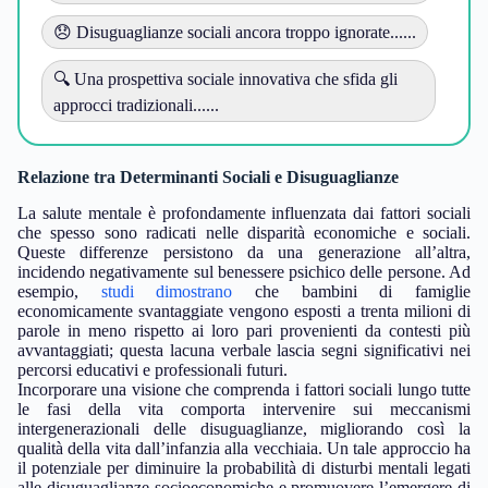
😞 Disuguaglianze sociali ancora troppo ignorate......
🔍 Una prospettiva sociale innovativa che sfida gli
approcci tradizionali......
Relazione tra Determinanti Sociali e Disuguaglianze
La salute mentale è profondamente influenzata dai fattori sociali
che spesso sono radicati nelle disparità economiche e sociali.
Queste differenze persistono da una generazione all’altra,
incidendo negativamente sul benessere psichico delle persone. Ad
esempio,
studi dimostrano
che bambini di famiglie
economicamente svantaggiate vengono esposti a trenta milioni di
parole in meno rispetto ai loro pari provenienti da contesti più
avvantaggiati; questa lacuna verbale lascia segni significativi nei
percorsi educativi e professionali futuri.
Incorporare una visione che comprenda i fattori sociali lungo tutte
le fasi della vita comporta intervenire sui meccanismi
intergenerazionali delle disuguaglianze, migliorando così la
qualità della vita dall’infanzia alla vecchiaia. Un tale approccio ha
il potenziale per diminuire la probabilità di disturbi mentali legati
alle disuguaglianze socioeconomiche e promuovere l’emergere di