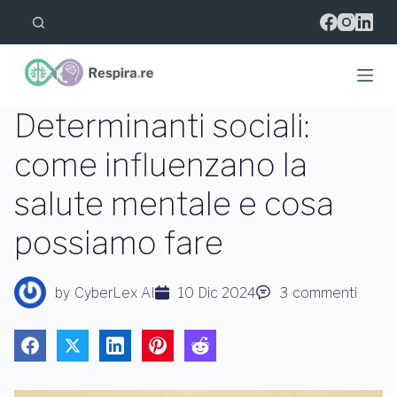
S
a
l
t
a
a
l
Determinanti sociali:
c
o
come influenzano la
n
t
salute mentale e cosa
e
n
u
possiamo fare
t
o
by
CyberLex AI
10 Dic 2024
3
commenti