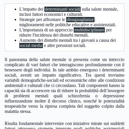
L'impatto dei
determinanti sociali
sulla salute mentale,
inclusi fattori economici e culturali.
Strategie per affrontare le
disuguaglianze
:
miglioramenti nelle politiche educative e assistenziali.
L'importanza di un approccio
multidisciplinare
per
ridurre l'incidenza dei disturbi mentali.
Aumento dei disturbi mentali tra i giovani a causa dei
social media
e altre pressioni sociali.
Il panorama della salute mentale si presenta come un intreccio
complicato di vari fattori che interagiscono profondamente con il
benessere degli individui. In tale ambito emergono i determinanti
sociali, aventi un impatto significativo. Tra questi troviamo
variabili demografiche-sociali ed economiche oltre alle condizioni
ambientali e culturali che ci circondano. Tali componenti hanno la
capacità sia di accrescere sia di ridurre la probabilità dell’insorgere
di problemi mentali quali schizofrenia o depressione
influenzandone inoltre il decorso clinico, nonché le potenzialità
terapeutiche verso la ripresa completa del soggetto colpito dalla
malattia stessa.
Risulta fondamentale intervenire con iniziative mirate sui suddetti
fattori attraverso strategie integrate quali politiche assistenziali