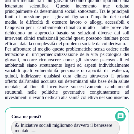
disturbi mentali tra i più giovani secondo quanto riportato dalla
letteratura scientifica. Questo incremento trae origine
principalmente da determinanti sociali sottostanti. Tra le principali
fonti di pressione per i giovani figurano l’impatto dei social
media, la difficoltà di ottenere lavoro o alloggi accessibili e
l’angoscia per il cambiamento climatico in atto – tutte prove che
richiedono un approccio basato su soluzioni diverse dai soli
interventi clinici tradizionali poiché questi possono risultare poco
efficaci data la complessità del problema sociale da cui derivano.
Per affrontare al meglio queste problematiche senza cadere nella
tentazione di un’ipermedicalizzazione della vita psicologica dei
giovani, occorre riconoscere come gli stressor psicosociali ed
ambientali siano strettamente legati ad aspetti individualmente
variabili quali vulnerabilità personale o capacità di resilienza;
quindi, indirizzare qualsiasi cura clinica attraverso il prisma
offerto dall’analisi accurata sui determinanti alla base della salute
mentale, al fine di incentivare successivamente cambiamenti
strutturali nelle politiche governative congiuntamente ad
investimenti rilevanti dedicati alla sanità collettiva nel suo insieme.
Cosa ne pensi?
💪 Iniziative sociali migliorano davvero il benessere
mentale......