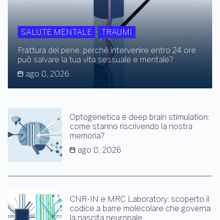
SALUTE MENTALE
TRAUMI
Frattura del pene: perché intervenire entro 24 ore
può salvare la tua vita sessuale e mentale?
ago 8, 2026
Optogenetica e deep brain stimulation:
come stanno riscrivendo la nostra
memoria?
ago 8, 2026
CNR-IN e MRC Laboratory: scoperto il
codice a barre molecolare che governa
la nascita neuronale