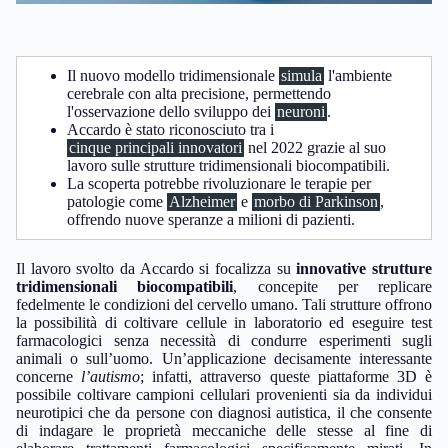
Il nuovo modello tridimensionale
simula
l'ambiente
cerebrale con alta precisione, permettendo
l'osservazione dello sviluppo dei
neuroni
.
Accardo è stato riconosciuto tra i
cinque principali innovatori
nel 2022 grazie al suo
lavoro sulle strutture tridimensionali biocompatibili.
La scoperta potrebbe rivoluzionare le terapie per
patologie come
Alzheimer
e
morbo di Parkinson
,
offrendo nuove speranze a milioni di pazienti.
Il lavoro svolto da Accardo si focalizza su
innovative strutture
tridimensionali biocompatibili
, concepite per replicare
fedelmente le condizioni del cervello umano. Tali strutture offrono
la possibilità di coltivare cellule in laboratorio ed eseguire test
farmacologici senza necessità di condurre esperimenti sugli
animali o sull’uomo. Un’applicazione decisamente interessante
concerne
l’autismo
; infatti, attraverso queste piattaforme 3D è
possibile coltivare campioni cellulari provenienti sia da individui
neurotipici che da persone con diagnosi autistica, il che consente
di indagare le proprietà meccaniche delle stesse al fine di