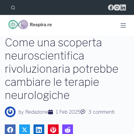
S
a
l
t
a
a
l
Come una scoperta
c
o
neuroscientifica
n
t
rivoluzionaria potrebbe
e
n
u
cambiare le terapie
t
o
neurologiche
by
Redazione
1 Feb 2025
3
commenti