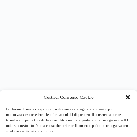
About this website
Gestisci Consenso Cookie
Respira.re
ogni giorno trova per te le notizie più importanti su
psicologia e salute mentale.
Per fornire le migliori esperienze, utilizziamo tecnologie come i cookie per
memorizzare e/o accedere alle informazioni del dispositivo. Il consenso a queste
tecnologie ci permetterà di elaborare dati come il comportamento di navigazione o ID
Address:
unici su questo sito. Non acconsentire o ritirare il consenso può influire negativamente
VIA USODIMARE 3 - 37138 - VERONA (VR)
su alcune caratteristiche e funzioni.