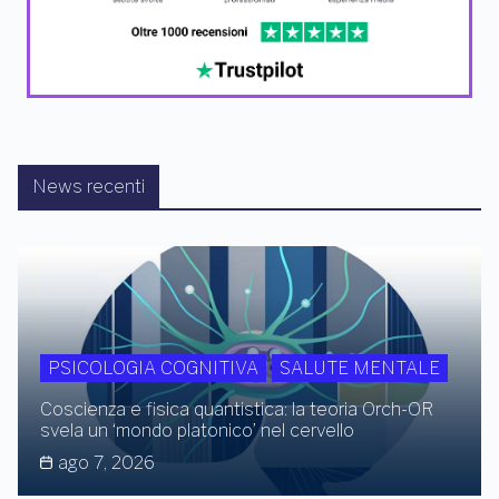
News recenti
PSICOLOGIA COGNITIVA
SALUTE MENTALE
Coscienza e fisica quantistica: la teoria Orch-OR
svela un ‘mondo platonico’ nel cervello
ago 7, 2026