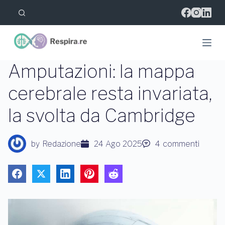
S
a
l
t
a
a
l
Amputazioni: la mappa
c
o
cerebrale resta invariata,
n
t
la svolta da Cambridge
e
n
u
t
by
Redazione
24 Ago 2025
4
commenti
o