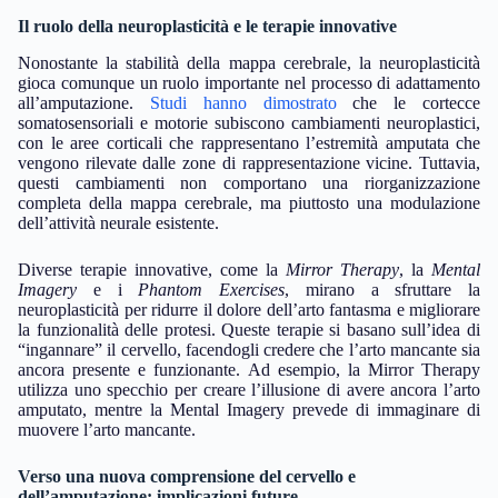
Il ruolo della neuroplasticità e le terapie innovative
Nonostante la stabilità della mappa cerebrale, la neuroplasticità
gioca comunque un ruolo importante nel processo di adattamento
all’amputazione.
Studi hanno dimostrato
che le cortecce
somatosensoriali e motorie subiscono cambiamenti neuroplastici,
con le aree corticali che rappresentano l’estremità amputata che
vengono rilevate dalle zone di rappresentazione vicine. Tuttavia,
questi cambiamenti non comportano una riorganizzazione
completa della mappa cerebrale, ma piuttosto una modulazione
dell’attività neurale esistente.
Diverse terapie innovative, come la
Mirror Therapy
, la
Mental
Imagery
e i
Phantom Exercises
, mirano a sfruttare la
neuroplasticità per ridurre il dolore dell’arto fantasma e migliorare
la funzionalità delle protesi. Queste terapie si basano sull’idea di
“ingannare” il cervello, facendogli credere che l’arto mancante sia
ancora presente e funzionante. Ad esempio, la Mirror Therapy
utilizza uno specchio per creare l’illusione di avere ancora l’arto
amputato, mentre la Mental Imagery prevede di immaginare di
muovere l’arto mancante.
Verso una nuova comprensione del cervello e
dell’amputazione: implicazioni future