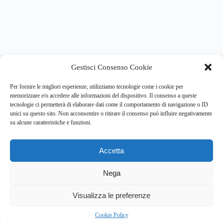
About this website
Gestisci Consenso Cookie
Respira.re
ogni giorno trova per te le notizie più importanti su
psicologia e salute mentale.
Per fornire le migliori esperienze, utilizziamo tecnologie come i cookie per
memorizzare e/o accedere alle informazioni del dispositivo. Il consenso a queste
tecnologie ci permetterà di elaborare dati come il comportamento di navigazione o ID
Address:
unici su questo sito. Non acconsentire o ritirare il consenso può influire negativamente
VIA USODIMARE 3 - 37138 - VERONA (VR)
su alcune caratteristiche e funzioni.
E-Mail:
Telefono:
info@respira.re
045-511-7681
Accetta
Network:
bullet-network.com
Nega
4
Visualizza le preferenze
Chi siamo
Newsletter
Privacy Policy
Cookie Policy
Bullet - Dynamic Solutions Srl P.IVA 02954300238 – REA
Cookie Policy
297983 Copyright © 2026