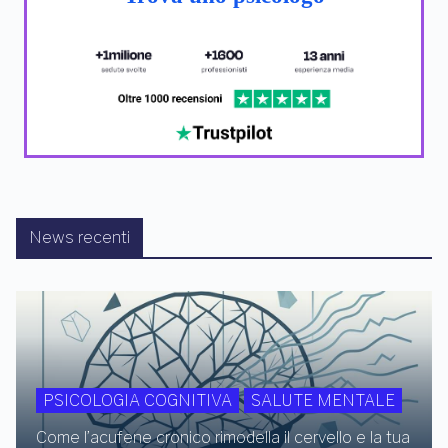
News recenti
PSICOLOGIA COGNITIVA
SALUTE MENTALE
Come l’acufene cronico rimodella il cervello e la tua