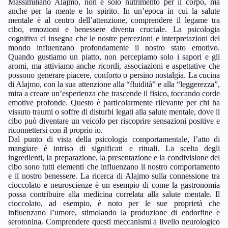
Massimiliano Alajmo, non è solo nutrimento per il corpo, ma
anche per la mente e lo spirito. In un’epoca in cui la salute
mentale è al centro dell’attenzione, comprendere il legame tra
cibo, emozioni e benessere diventa cruciale. La psicologia
cognitiva ci insegna che le nostre percezioni e interpretazioni del
mondo influenzano profondamente il nostro stato emotivo.
Quando gustiamo un piatto, non percepiamo solo i sapori e gli
aromi, ma attiviamo anche ricordi, associazioni e aspettative che
possono generare piacere, conforto o persino nostalgia. La cucina
di Alajmo, con la sua attenzione alla “fluidità” e alla “leggerezza”,
mira a creare un’esperienza che trascende il fisico, toccando corde
emotive profonde. Questo è particolarmente rilevante per chi ha
vissuto traumi o soffre di disturbi legati alla salute mentale, dove il
cibo può diventare un veicolo per riscoprire sensazioni positive e
riconnettersi con il proprio io.
Dal punto di vista della psicologia comportamentale, l’atto di
mangiare è intriso di significati e rituali. La scelta degli
ingredienti, la preparazione, la presentazione e la condivisione del
cibo sono tutti elementi che influenzano il nostro comportamento
e il nostro benessere. La ricerca di Alajmo sulla connessione tra
cioccolato e neuroscienze è un esempio di come la gastronomia
possa contribuire alla medicina correlata alla salute mentale. Il
cioccolato, ad esempio, è noto per le sue proprietà che
influenzano l’umore, stimolando la produzione di endorfine e
serotonina. Comprendere questi meccanismi a livello neurologico