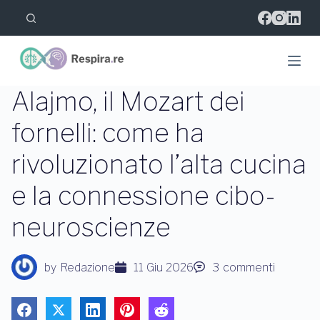
S
a
l
t
a
a
l
Alajmo, il Mozart dei
c
o
fornelli: come ha
n
t
rivoluzionato l’alta cucina
e
n
u
e la connessione cibo-
t
o
neuroscienze
by
Redazione
11 Giu 2026
3
commenti