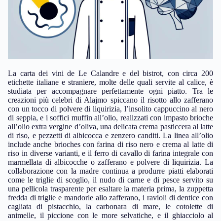
La carta dei vini de Le Calandre e del bistrot, con circa 200
etichette italiane e straniere, molte delle quali servite al calice, è
studiata per accompagnare perfettamente ogni piatto. Tra le
creazioni più celebri di Alajmo spiccano il risotto allo zafferano
con un tocco di polvere di liquirizia, l’insolito cappuccino al nero
di seppia, e i soffici muffin all’olio, realizzati con impasto brioche
all’olio extra vergine d’oliva, una delicata crema pasticcera al latte
di riso, e pezzetti di albicocca e zenzero canditi. La linea all’olio
include anche brioches con farina di riso nero e crema al latte di
riso in diverse varianti, e il ferro di cavallo di farina integrale con
marmellata di albicocche o zafferano e polvere di liquirizia. La
collaborazione con la madre continua a produrre piatti elaborati
come le triglie di scoglio, il nudo di carne e di pesce servito su
una pellicola trasparente per esaltare la materia prima, la zuppetta
fredda di triglie e mandorle allo zafferano, i ravioli di dentice con
cagliata di pistacchio, la carbonara di mare, le cotolette di
animelle, il piccione con le more selvatiche, e il ghiacciolo al