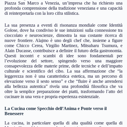
Piazza San Marco a Venezia, un’impresa che ha richiesto una
profonda comprensione della tradizione veneziana e una capacità
di reinterpretarla con la loro cifra stilistica.
La sua presenza a eventi di risonanza mondiale come Identità
Golose, dove ha condiviso le sue intuizioni sulla connessione tra
cioccolato e neuroscienze, dimostra la sua costante ricerca di
nuove frontiere. Alajmo è uno degli chef che, insieme a figure
come Chicco Cerea, Virgilio Martinez, Mitsuharu Tsumura, e
Alain Ducasse, contribuisce a definire il futuro della gastronomia.
Questi incontri e scambi di idee sono fondamentali per
l’evoluzione del settore, spingendo verso una maggiore
consapevolezza delle materie prime, delle tecniche e dell’impatto
culturale e scientifico del cibo. La sua affermazione che “la
leggerezza non è una caratteristica estetica, ma un percorso di
elevazione verso il sesto senso” e che “fluire è anche arrendersi
alla bellezza autentica” rivela una profondità filosofica che va
oltre la semplice preparazione dei piatti, trasformando l’atto del
cucinare in una vera e propria esperienza esistenziale.
La Cucina come Specchio dell’Anima e Ponte verso il
Benessere
La cucina, in particolare quella di alta qualità come quella di