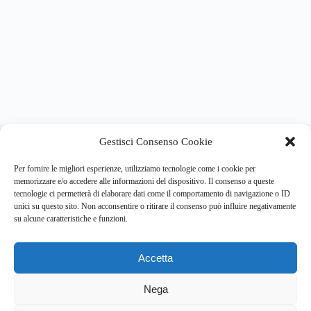
About this website
Gestisci Consenso Cookie
Respira.re
ogni giorno trova per te le notizie più importanti su
psicologia e salute mentale.
Per fornire le migliori esperienze, utilizziamo tecnologie come i cookie per
memorizzare e/o accedere alle informazioni del dispositivo. Il consenso a queste
tecnologie ci permetterà di elaborare dati come il comportamento di navigazione o ID
Address:
unici su questo sito. Non acconsentire o ritirare il consenso può influire negativamente
VIA USODIMARE 3 - 37138 - VERONA (VR)
su alcune caratteristiche e funzioni.
E-Mail:
Telefono:
info@respira.re
045-511-7681
Accetta
Network:
bullet-network.com
Nega