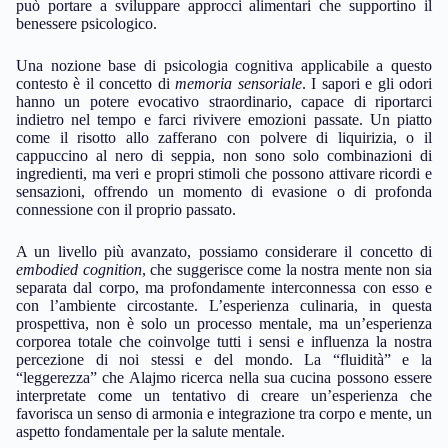
può portare a sviluppare approcci alimentari che supportino il
benessere psicologico.
Una nozione base di psicologia cognitiva applicabile a questo
contesto è il concetto di
memoria sensoriale
. I sapori e gli odori
hanno un potere evocativo straordinario, capace di riportarci
indietro nel tempo e farci rivivere emozioni passate. Un piatto
come il risotto allo zafferano con polvere di liquirizia, o il
cappuccino al nero di seppia, non sono solo combinazioni di
ingredienti, ma veri e propri stimoli che possono attivare ricordi e
sensazioni, offrendo un momento di evasione o di profonda
connessione con il proprio passato.
A un livello più avanzato, possiamo considerare il concetto di
embodied cognition
, che suggerisce come la nostra mente non sia
separata dal corpo, ma profondamente interconnessa con esso e
con l’ambiente circostante. L’esperienza culinaria, in questa
prospettiva, non è solo un processo mentale, ma un’esperienza
corporea totale che coinvolge tutti i sensi e influenza la nostra
percezione di noi stessi e del mondo. La “fluidità” e la
“leggerezza” che Alajmo ricerca nella sua cucina possono essere
interpretate come un tentativo di creare un’esperienza che
favorisca un senso di armonia e integrazione tra corpo e mente, un
aspetto fondamentale per la salute mentale.