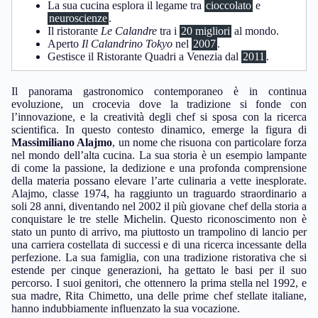
La sua cucina esplora il legame tra
cioccolato
e
neuroscienze
.
Il ristorante
Le Calandre
tra i
20 migliori
al mondo.
Aperto
Il Calandrino Tokyo
nel
2007
.
Gestisce il Ristorante Quadri a Venezia dal
2011
.
Il panorama gastronomico contemporaneo è in continua
evoluzione, un crocevia dove la tradizione si fonde con
l’innovazione, e la creatività degli chef si sposa con la ricerca
scientifica. In questo contesto dinamico, emerge la figura di
Massimiliano Alajmo
, un nome che risuona con particolare forza
nel mondo dell’alta cucina. La sua storia è un esempio lampante
di come la passione, la dedizione e una profonda comprensione
della materia possano elevare l’arte culinaria a vette inesplorate.
Alajmo, classe 1974, ha raggiunto un traguardo straordinario a
soli 28 anni, diventando nel 2002 il più giovane chef della storia a
conquistare le tre stelle Michelin. Questo riconoscimento non è
stato un punto di arrivo, ma piuttosto un trampolino di lancio per
una carriera costellata di successi e di una ricerca incessante della
perfezione. La sua famiglia, con una tradizione ristorativa che si
estende per cinque generazioni, ha gettato le basi per il suo
percorso. I suoi genitori, che ottennero la prima stella nel 1992, e
sua madre, Rita Chimetto, una delle prime chef stellate italiane,
hanno indubbiamente influenzato la sua vocazione.